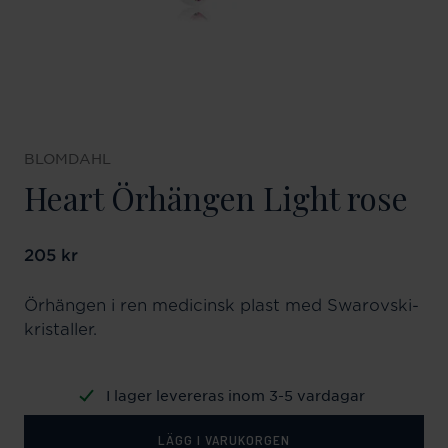
BLOMDAHL
Heart Örhängen Light rose
Pris
205 kr
:
205 kr
Örhängen i ren medicinsk plast med Swarovski-
kristaller.
I lager levereras inom 3-5 vardagar
LÄGG I VARUKORGEN