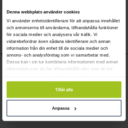
Andra köpte också
Denna webbplats använder cookies
Vi använder enhetsidentifierare för att anpassa innehållet
och annonserna till användarna, tillhandahålla funktioner
för sociala medier och analysera vår trafik. Vi
vidarebefordrar även sådana identifierare och annan
information från din enhet till de sociala medier och
annons- och analysföretag som vi samarbetar med.
Dessa kan i sin tur kombinera informationen med annan
information som du har tillhandahållit eller som de har
samlat in när du har använt deras tjänster.
Tillåt alla
Blomdahl
Blomdahl
Star Örhängen Green
Pendant Fixed Star
Anpassa
shimmer
Örhänge
Pris
205 kr
:
205 kr
Pris
309 kr
:
309 kr