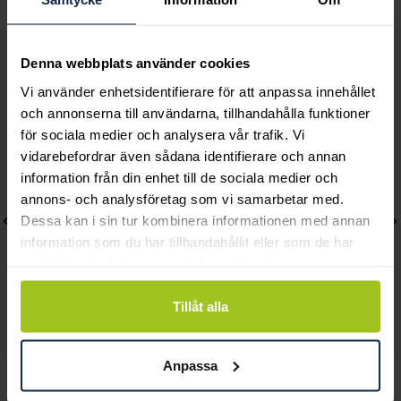
Andra köpte också
Denna webbplats använder cookies
Vi använder enhetsidentifierare för att anpassa innehållet
och annonserna till användarna, tillhandahålla funktioner
för sociala medier och analysera vår trafik. Vi
vidarebefordrar även sådana identifierare och annan
information från din enhet till de sociala medier och
annons- och analysföretag som vi samarbetar med.
Dessa kan i sin tur kombinera informationen med annan
information som du har tillhandahållit eller som de har
samlat in när du har använt deras tjänster.
Tillåt alla
Blomdahl
Blomdahl
Anpassa
Pendant Heart Örhängen
Pendant Tiffany
Crystal
Örhängen