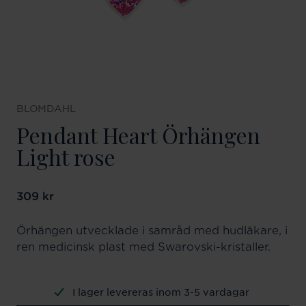
BLOMDAHL
Pendant Heart Örhängen
Light rose
Pris
309 kr
:
309 kr
Örhängen utvecklade i samråd med hudläkare, i
ren medicinsk plast med Swarovski-kristaller.
I lager levereras inom 3-5 vardagar