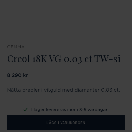
GEMMA
Creol 18K VG 0,03 ct TW-si
Pris
8 290 kr
:
8 290 kr
Nätta creoler i vitguld med diamanter 0,03 ct.
I lager levereras inom 3-5 vardagar
LÄGG I VARUKORGEN