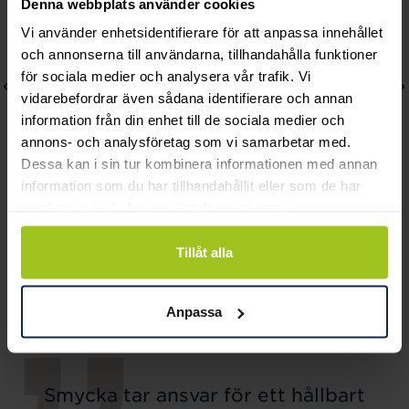
Denna webbplats använder cookies
Vi använder enhetsidentifierare för att anpassa innehållet
och annonserna till användarna, tillhandahålla funktioner
för sociala medier och analysera vår trafik. Vi
vidarebefordrar även sådana identifierare och annan
information från din enhet till de sociala medier och
annons- och analysföretag som vi samarbetar med.
Dessa kan i sin tur kombinera informationen med annan
information som du har tillhandahållit eller som de har
Astrid & Agnes
Astrid & Agnes
samlat in när du har använt deras tjänster.
Lucy örhängen stora
KLARA Armring 3mm
Tillåt alla
Pris
399 kr
:
399 kr
Pris
499 kr
:
499 kr
Anpassa
Smycka tar ansvar för ett hållbart