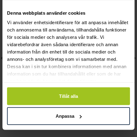
Andra köpte också
Denna webbplats använder cookies
Vi använder enhetsidentifierare för att anpassa innehållet
och annonserna till användarna, tillhandahålla funktioner
för sociala medier och analysera vår trafik. Vi
vidarebefordrar även sådana identifierare och annan
information från din enhet till de sociala medier och
annons- och analysföretag som vi samarbetar med.
Dessa kan i sin tur kombinera informationen med annan
information som du har tillhandahållit eller som de har
samlat in när du har använt deras tjänster.
Tillåt alla
Classic
Classic
Robyn örhängen 18K
Robyn hänge 18K
Anpassa
rödguld 2x0,20 ct
rödguld 0,05 ct
Pris
17 540 kr
:
17 540 kr
Pris
3 250 kr
:
3 250 kr