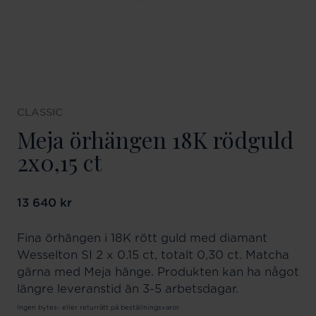
CLASSIC
Meja örhängen 18K rödguld
2x0,15 ct
Pris
13 640 kr
:
13 640 kr
Fina örhängen i 18K rött guld med diamant
Wesselton SI 2 x 0.15 ct, totalt 0,30 ct. Matcha
gärna med Meja hänge. Produkten kan ha något
längre leveranstid än 3-5 arbetsdagar.
Ingen bytes- eller returrätt på beställningsvaror.