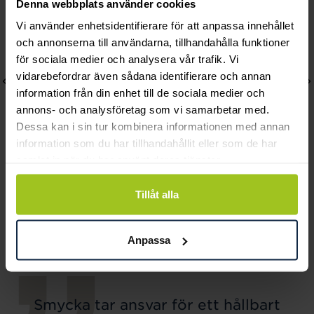
Denna webbplats använder cookies
Vi använder enhetsidentifierare för att anpassa innehållet
och annonserna till användarna, tillhandahålla funktioner
för sociala medier och analysera vår trafik. Vi
vidarebefordrar även sådana identifierare och annan
information från din enhet till de sociala medier och
annons- och analysföretag som vi samarbetar med.
Dessa kan i sin tur kombinera informationen med annan
information som du har tillhandahållit eller som de har
samlat in när du har använt deras tjänster.
Thomas Sabo
Thomas Sabo
Tillåt alla
Charm-hängsmycke
Charm-hängsmycke
bokstaven S Connect
bokstaven V Connect
Pris
439 kr
:
439 kr
Pris
439 kr
:
439 kr
Anpassa
Smycka tar ansvar för ett hållbart