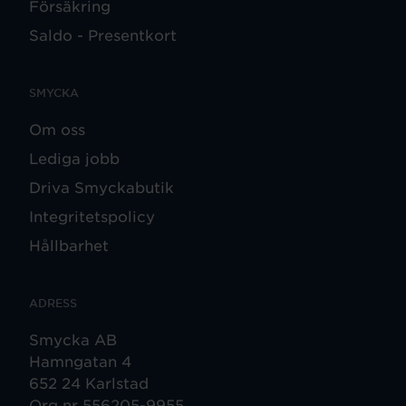
Försäkring
Saldo - Presentkort
SMYCKA
Om oss
Lediga jobb
Driva Smyckabutik
Integritetspolicy
Hållbarhet
ADRESS
Smycka AB
Hamngatan 4
652 24 Karlstad
Org nr 556205-9955