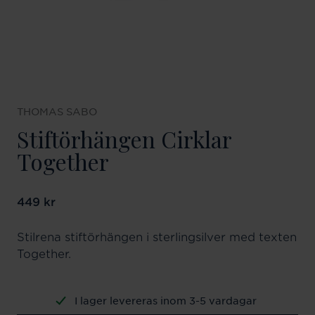
THOMAS SABO
Stiftörhängen Cirklar
Together
Pris
449 kr
:
449 kr
Stilrena stiftörhängen i sterlingsilver med texten
Together.
I lager levereras inom 3-5 vardagar