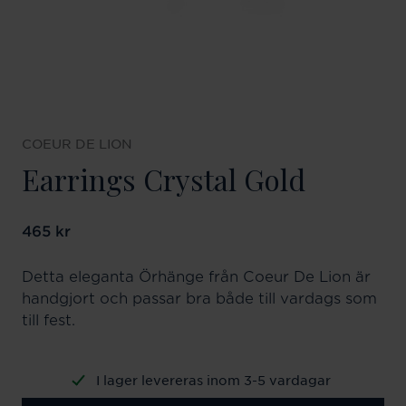
COEUR DE LION
Earrings Crystal Gold
Pris
465 kr
:
465 kr
Detta eleganta Örhänge från Coeur De Lion är
handgjort och passar bra både till vardags som
till fest.
I lager levereras inom 3-5 vardagar