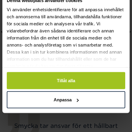
Denna webbplats använder cookies
Vi använder enhetsidentifierare för att anpassa innehållet
och annonserna till användarna, tillhandahålla funktioner
för sociala medier och analysera vår trafik. Vi
vidarebefordrar även sådana identifierare och annan
information från din enhet till de sociala medier och
annons- och analysföretag som vi samarbetar med.
Dessa kan i sin tur kombinera informationen med annan
information som du har tillhandahållit eller som de har
samlat in när du har använt deras tjänster.
Coeur De Lion
Coeur De Lion
Tillåt alla
COEUR DE LION
GeoCUBE necklace
EARRINGS
multicolour rainbow
Pris
798 kr
:
798 kr
Pris
1 995 kr
:
1 995 kr
Anpassa
Smycka tar ansvar för ett hållbart