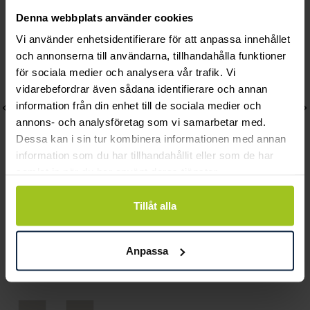
Denna webbplats använder cookies
Vi använder enhetsidentifierare för att anpassa innehållet
och annonserna till användarna, tillhandahålla funktioner
för sociala medier och analysera vår trafik. Vi
vidarebefordrar även sådana identifierare och annan
information från din enhet till de sociala medier och
annons- och analysföretag som vi samarbetar med.
Dessa kan i sin tur kombinera informationen med annan
information som du har tillhandahållit eller som de har
samlat in när du har använt deras tjänster.
Mockberg
Mockberg
Tillåt alla
Slim Gold Small Hoops
Darling Bracelet Gold
Pris
399 kr
:
399 kr
Pris
599 kr
:
599 kr
Anpassa