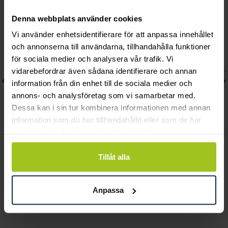
Denna webbplats använder cookies
Vi använder enhetsidentifierare för att anpassa innehållet
och annonserna till användarna, tillhandahålla funktioner
för sociala medier och analysera vår trafik. Vi
vidarebefordrar även sådana identifierare och annan
information från din enhet till de sociala medier och
annons- och analysföretag som vi samarbetar med.
Dessa kan i sin tur kombinera informationen med annan
information som du har tillhandahållit eller som de har
samlat in när du har använt deras tjänster.
Coeur De Lion
Svedbom & Co
Tillåt alla
GeoCUBE bracelet blue-
Armband 18k cz
green
paperclip
Pris
1 398 kr
:
1 398 kr
Pris
3 310 kr
:
3 310 kr
Anpassa