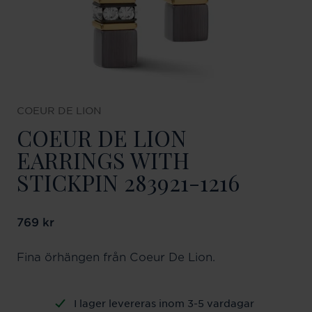
COEUR DE LION
COEUR DE LION
EARRINGS WITH
STICKPIN 283921-1216
Pris
769 kr
:
769 kr
Fina örhängen från Coeur De Lion.
I lager levereras inom 3-5 vardagar