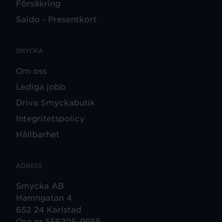
Försäkring
Saldo - Presentkort
SMYCKA
Om oss
Lediga jobb
Driva Smyckabutik
Integritetspolicy
Hållbarhet
ADRESS
Smycka AB
Hamngatan 4
652 24 Karlstad
Org nr 556205-9955