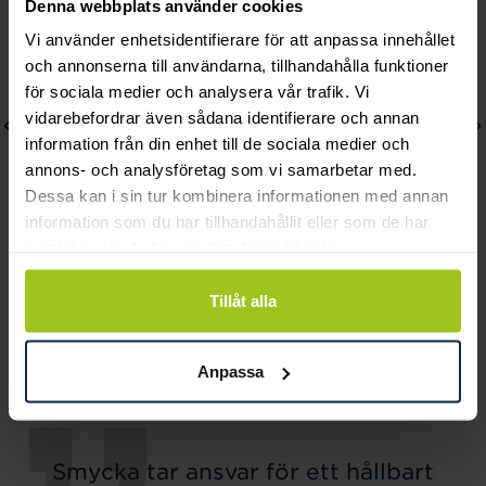
Denna webbplats använder cookies
Vi använder enhetsidentifierare för att anpassa innehållet
och annonserna till användarna, tillhandahålla funktioner
för sociala medier och analysera vår trafik. Vi
vidarebefordrar även sådana identifierare och annan
information från din enhet till de sociala medier och
annons- och analysföretag som vi samarbetar med.
Dessa kan i sin tur kombinera informationen med annan
information som du har tillhandahållit eller som de har
samlat in när du har använt deras tjänster.
August
August
Tillåt alla
Sleek örhängen
Heavy rings förgyllt
Pris
990 kr
:
990 kr
halsband
Pris
2 210 kr
:
2 210 kr
Anpassa
Smycka tar ansvar för ett hållbart