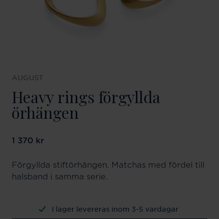
AUGUST
Heavy rings förgyllda
örhängen
Pris
1 370 kr
:
1 370 kr
Förgyllda stiftörhängen. Matchas med fördel till
halsband i samma serie.
I lager levereras inom 3-5 vardagar