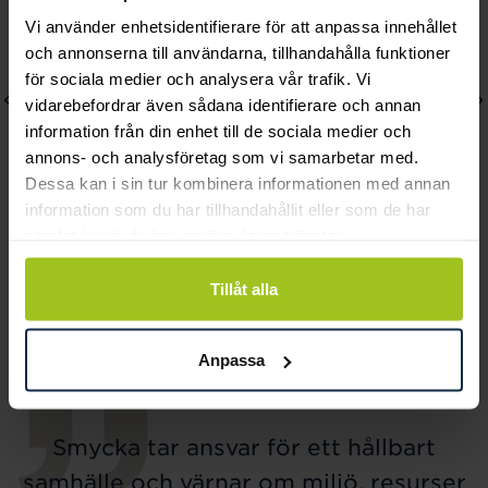
Vi använder enhetsidentifierare för att anpassa innehållet
och annonserna till användarna, tillhandahålla funktioner
för sociala medier och analysera vår trafik. Vi
vidarebefordrar även sådana identifierare och annan
information från din enhet till de sociala medier och
annons- och analysföretag som vi samarbetar med.
Dessa kan i sin tur kombinera informationen med annan
information som du har tillhandahållit eller som de har
samlat in när du har använt deras tjänster.
August
Miss Butterfly Earrings
One petite stiftörhängen
Pris
2 900 kr
:
2 900 kr
Tillåt alla
Pris
420 kr
:
420 kr
Anpassa
Smycka tar ansvar för ett hållbart
samhälle och värnar om miljö, resurser