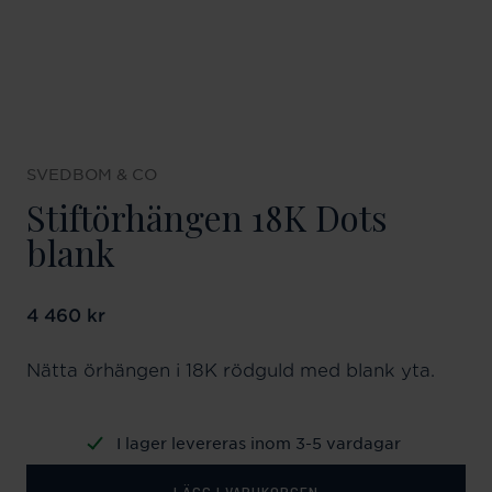
SVEDBOM & CO
Stiftörhängen 18K Dots
blank
Pris
4 460 kr
:
4 460 kr
Nätta örhängen i 18K rödguld med blank yta.
I lager levereras inom 3-5 vardagar
LÄGG I VARUKORGEN