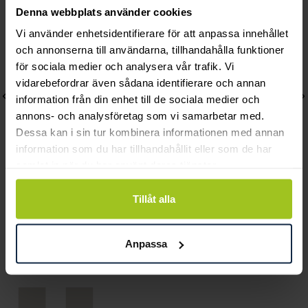
Denna webbplats använder cookies
Vi använder enhetsidentifierare för att anpassa innehållet
och annonserna till användarna, tillhandahålla funktioner
för sociala medier och analysera vår trafik. Vi
vidarebefordrar även sådana identifierare och annan
information från din enhet till de sociala medier och
annons- och analysföretag som vi samarbetar med.
Dessa kan i sin tur kombinera informationen med annan
information som du har tillhandahållit eller som de har
samlat in när du har använt deras tjänster.
Svedbom & Co
Svedbom & Co
Tillåt alla
Rörcreoler fyrkantig 18k
Stiftörhängen 18k cirkel
10mm
cz liten
Anpassa
Pris
3 570 kr
:
3 570 kr
Pris
4 260 kr
:
4 260 kr