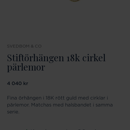
SVEDBOM & CO
Stiftörhängen 18k cirkel
pärlemor
Pris
4 040 kr
:
4 040 kr
Fina örhängen i 18K rött guld med cirklar i
pärlemor. Matchas med halsbandet i samma
serie.