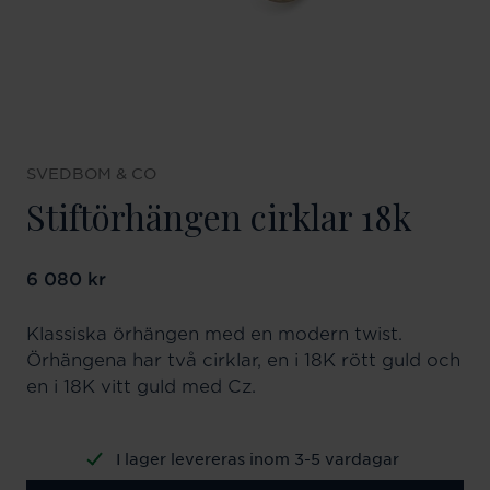
SVEDBOM & CO
Stiftörhängen cirklar 18k
Pris
6 080 kr
:
6 080 kr
Klassiska örhängen med en modern twist.
Örhängena har två cirklar, en i 18K rött guld och
en i 18K vitt guld med Cz.
I lager levereras inom 3-5 vardagar