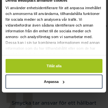
Denna webbplats använder cookies
Vi använder enhetsidentifierare för att anpassa innehållet
och annonserna till användarna, tillhandahålla funktioner
för sociala medier och analysera vår trafik. Vi
vidarebefordrar även sådana identifierare och annan
information från din enhet till de sociala medier och
annons- och analysföretag som vi samarbetar med.
Dessa kan i sin tur kombinera informationen med annan
information som du har tillhandahållit eller som de har
samlat in när du har använt deras tjänster.
Svedbom & Co
Svedbom & Co
Tillåt alla
Örhängen i 18k Creol
Örhängen 18K eternity
Pris
7 370 kr
:
7 370 kr
CZ
Pris
4 580 kr
:
4 580 kr
Anpassa
Smycka tar ansvar för ett hållbart