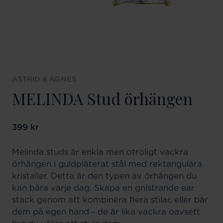
ASTRID & AGNES
MELINDA Stud örhängen
Pris
399 kr
:
399 kr
Melinda studs är enkla men otroligt vackra
örhängen i guldpläterat stål med rektangulära
kristaller. Detta är den typen av örhängen du
kan bära varje dag. Skapa en gnistrande ear
stack genom att kombinera flera stilar, eller bär
dem på egen hand - de är lika vackra oavsett