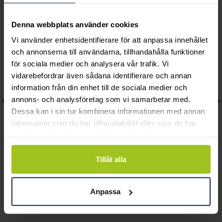
Andra köpte också
Denna webbplats använder cookies
Vi använder enhetsidentifierare för att anpassa innehållet
och annonserna till användarna, tillhandahålla funktioner
för sociala medier och analysera vår trafik. Vi
vidarebefordrar även sådana identifierare och annan
information från din enhet till de sociala medier och
annons- och analysföretag som vi samarbetar med.
Dessa kan i sin tur kombinera informationen med annan
information som du har tillhandahållit eller som de har
samlat in när du har använt deras tjänster.
Tillåt alla
Astrid & Agnes
Astrid & Agnes
DROP Crystal Long gold
MELINDA Bangle
Anpassa
Pris
499 kr
:
499 kr
Pris
549 kr
:
549 kr