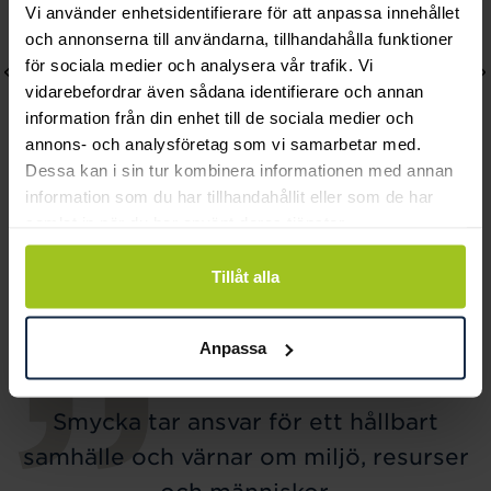
Vi använder enhetsidentifierare för att anpassa innehållet
och annonserna till användarna, tillhandahålla funktioner
för sociala medier och analysera vår trafik. Vi
vidarebefordrar även sådana identifierare och annan
information från din enhet till de sociala medier och
annons- och analysföretag som vi samarbetar med.
Dessa kan i sin tur kombinera informationen med annan
information som du har tillhandahållit eller som de har
samlat in när du har använt deras tjänster.
Caroline Svedbom
Carolina Gynning
Amelia Necklace /
Balance of energy ring
Tillåt alla
Crystal
17,5
Pris
695 kr
:
695 kr
Pris
1 890 kr
:
1 890 kr
Anpassa
Smycka tar ansvar för ett hållbart
samhälle och värnar om miljö, resurser