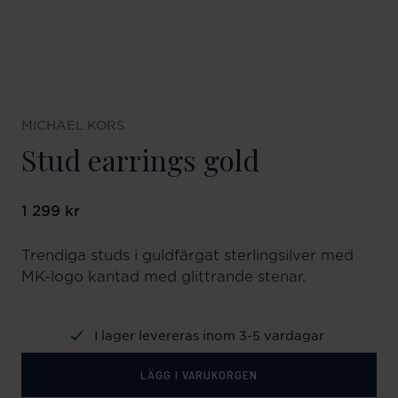
MICHAEL KORS
Stud earrings gold
Pris
1 299 kr
:
1 299 kr
Trendiga studs i guldfärgat sterlingsilver med
MK-logo kantad med glittrande stenar.
I lager levereras inom 3-5 vardagar
LÄGG I VARUKORGEN