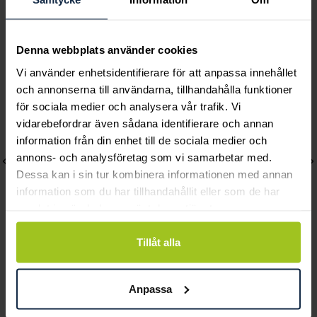
Andra köpte också
Denna webbplats använder cookies
Vi använder enhetsidentifierare för att anpassa innehållet
och annonserna till användarna, tillhandahålla funktioner
för sociala medier och analysera vår trafik. Vi
vidarebefordrar även sådana identifierare och annan
information från din enhet till de sociala medier och
annons- och analysföretag som vi samarbetar med.
Dessa kan i sin tur kombinera informationen med annan
information som du har tillhandahållit eller som de har
samlat in när du har använt deras tjänster.
Tillåt alla
Lily and Rose
Mockberg
Emily pearl bracelet -
Royal Watch 28 mm
Anpassa
Ivory
Pris
2 399 kr
:
2 399 kr
Pris
349 kr
:
349 kr