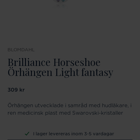
BLOMDAHL
Brilliance Horseshoe
Örhängen Light fantasy
Pris
309 kr
:
309 kr
Örhängen utvecklade i samråd med hudläkare, i
ren medicinsk plast med Swarovski-kristaller
I lager levereras inom 3-5 vardagar