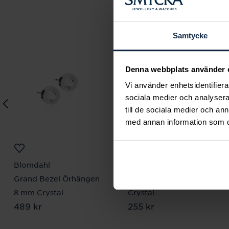
Samtycke
Denna webbplats använder 
Vi använder enhetsidentifierar
sociala medier och analysera 
till de sociala medier och a
med annan information som du 
Blomdahl
Blomdahl
Grand Bezel Örhängen
Bezel Örhänge 4 mm
8 mm Crystal
Crystal
Pris
489 kr
:
489 kr
Pris
255 kr
:
255 kr