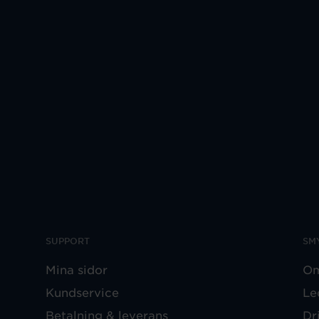
SUPPORT
SM
Mina sidor
Om
Kundservice
Le
Betalning & leverans
Dr