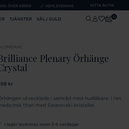
HITTA BUTIK
ING ÖVER 695KR
HEMLEVERANS
0
ER
TJÄNSTER
SÄLJ GULD
BLOMDAHL
Brilliance Plenary Örhänge
Crystal
ris
359 kr
:
359 kr
Örhängen utvecklade i samråd med hudläkare, i ren
medicinsk titan med Swarovski-kristaller.
I lager levereras inom 3-5 vardagar