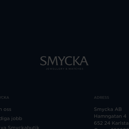
YCKA
ADRESS
 oss
Smycka AB
Hamngatan 4
diga jobb
652 24 Karlst
iva Smyckabutik