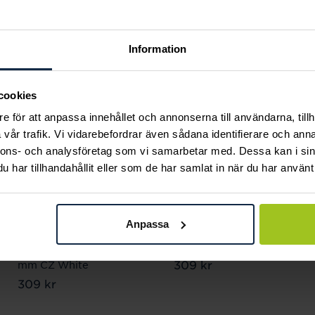
Andra köpte också
Information
cookies
e för att anpassa innehållet och annonserna till användarna, tillh
vår trafik. Vi vidarebefordrar även sådana identifierare och anna
nnons- och analysföretag som vi samarbetar med. Dessa kan i sin
har tillhandahållit eller som de har samlat in när du har använt 
Anpassa
Blomdahl
Blomdahl
Tiffany Örhängen 4
Puck Örhängen
Pris
309 kr
:
309 kr
mm CZ White
Pris
309 kr
:
309 kr