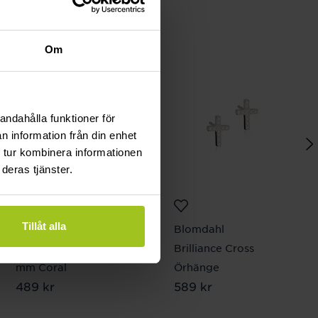
Om
andahålla funktioner för
n information från din enhet
 tur kombinera informationen
deras tjänster.
Tillåt alla
Blomdahl
Blomdahl
Tiffany Örhängen 7
Brilliance Cross
mm Coral
Örhänge
Pris
489 kr
:
489 kr
Pris
589 kr
:
589 kr