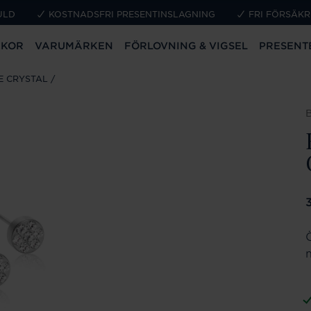
ULD
KOSTNADSFRI PRESENTINSLAGNING
FRI FÖRSÄKR
CKOR
VARUMÄRKEN
FÖRLOVNING & VIGSEL
PRESENT
E CRYSTAL
P