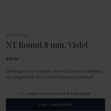
BLOMDAHL
NT Round 8 mm, Violet
Pris
255 kr
:
255 kr
Örhängen utvecklade i samråd med hudläkare, i
ren medicinsk titan med Swarovski-kristall
I lager levereras inom 3-5 vardagar
LÄGG I VARUKORGEN