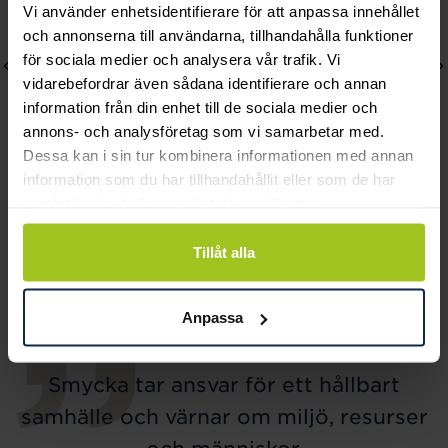
Vi använder enhetsidentifierare för att anpassa innehållet
och annonserna till användarna, tillhandahålla funktioner
för sociala medier och analysera vår trafik. Vi
vidarebefordrar även sådana identifierare och annan
information från din enhet till de sociala medier och
annons- och analysföretag som vi samarbetar med.
Dessa kan i sin tur kombinera informationen med annan
information som du har tillhandahållit eller som de har
samlat in när du har använt deras tjänster.
Blomdahl
Astrid & Agnes
Daisy Örhängen Crystal
ANNIE Dots Örhängen
Tillåt alla
Pris
205 kr
:
205 kr
Guld
Pris
399 kr
:
399 kr
Anpassa
Smycka tar ansvar för ett hållbart
samhälle och värnar om miljö, resurser