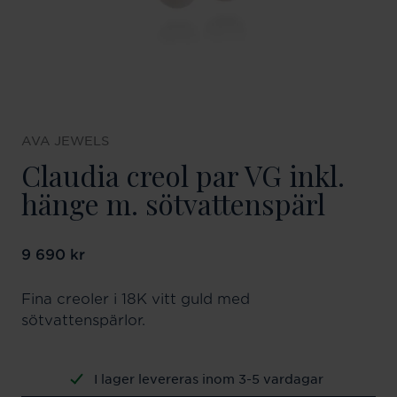
AVA JEWELS
Claudia creol par VG inkl.
hänge m. sötvattenspärl
Pris
9 690 kr
:
9 690 kr
Fina creoler i 18K vitt guld med
sötvattenspärlor.
I lager levereras inom 3-5 vardagar