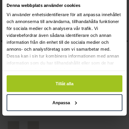
Denna webbplats använder cookies
Vi använder enhetsidentifierare för att anpassa innehållet
och annonserna till användarna, tillhandahålla funktioner
för sociala medier och analysera vår trafik. Vi
vidarebefordrar även sådana identifierare och annan
information från din enhet till de sociala medier och
annons- och analysföretag som vi samarbetar med.
Dessa kan i sin tur kombinera informationen med annan
information som du har tillhandahållit eller som de har
samlat in när du har använt deras tjänster.
Ava Jewels
Ava Jewels
Tillåt alla
Pixie Bergkristall hänge
Pixie Onyx hänge 18K
18K
Pris
7 930 kr
:
7 930 kr
Anpassa
Pris
7 290 kr
:
7 290 kr