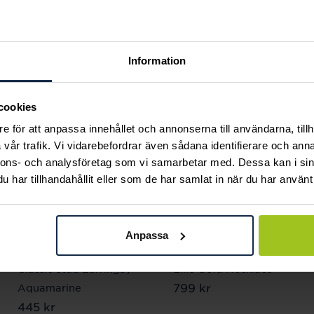
Andra köpte också
Information
cookies
e för att anpassa innehållet och annonserna till användarna, tillh
vår trafik. Vi vidarebefordrar även sådana identifierare och anna
nnons- och analysföretag som vi samarbetar med. Dessa kan i sin
har tillhandahållit eller som de har samlat in när du har använt 
Anpassa
Caroline Svedbom
Mockberg
Classic Stud Earrings /
Ellie Gold Necklace
Pris
799 kr
:
799 kr
Aquamarine
Pris
445 kr
:
445 kr