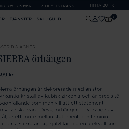
HITTA BUTIK
ING ÖVER 695KR
HEMLEVERANS
0
ER
TJÄNSTER
SÄLJ GULD
ASTRID & AGNES
SIERRA örhängen
ris
699 kr
:
699 kr
Sierra örhängen är dekorerade med en stor,
yrkantig kristall av kubisk zirkonia och är precis så
iögonfallande som man vill att ett statement-
smycke ska vara. Dessa örhängen, tillverkade av
stål, är ett möte mellan statement och feminin
legans. Sierra är lika självklart på en utekväll som