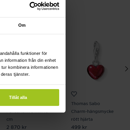
Om
andahålla funktioner för
n information från din enhet
 tur kombinera informationen
deras tjänster.
Tillåt alla
August
Thomas Sabo
Pansarlänk 8 mm 19
Charm-hängsmycke
cm
rött hjärta
Pris
2 870 kr
:
2 870 kr
Pris
499 kr
:
499 kr