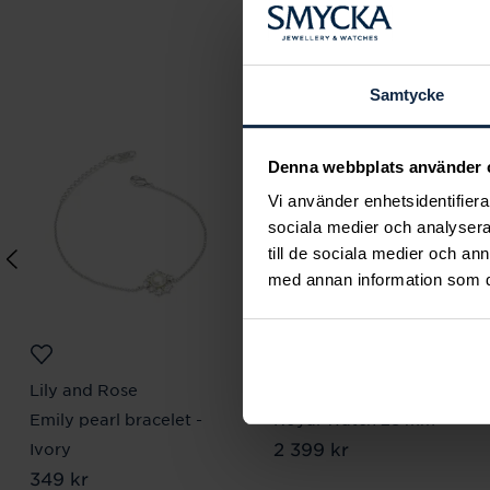
Samtycke
Denna webbplats använder 
Vi använder enhetsidentifierar
sociala medier och analysera 
till de sociala medier och a
med annan information som du 
Lily and Rose
Mockberg
Emily pearl bracelet -
Royal Watch 28 mm
Pris
2 399 kr
:
2 399 kr
Ivory
Pris
349 kr
:
349 kr