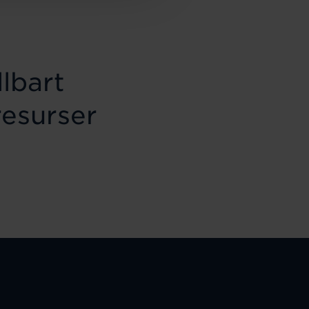
lbart
resurser