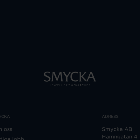
YCKA
ADRESS
 oss
Smycka AB
Hamngatan 4
diga jobb