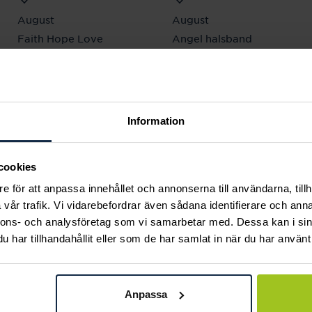
August
August
Faith Hope Love
Angel halsband
Pris
560 kr
:
560 kr
hänge 18K
Pris
2 230 kr
:
2 230 kr
Information
Andra köpte också
cookies
e för att anpassa innehållet och annonserna till användarna, tillh
vår trafik. Vi vidarebefordrar även sådana identifierare och anna
nnons- och analysföretag som vi samarbetar med. Dessa kan i sin
har tillhandahållit eller som de har samlat in när du har använt 
Anpassa