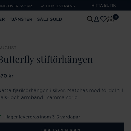
HITTA BUTIK
ING ÖVER 695KR
HEMLEVERANS
0
ER
TJÄNSTER
SÄLJ GULD
AUGUST
Butterfly stiftörhängen
ris
570 kr
:
570 kr
ätta fjärilsörhängen i silver. Matchas med fördel till
hals- och armband i samma serie.
I lager levereras inom 3-5 vardagar
LÄGG I VARUKORGEN