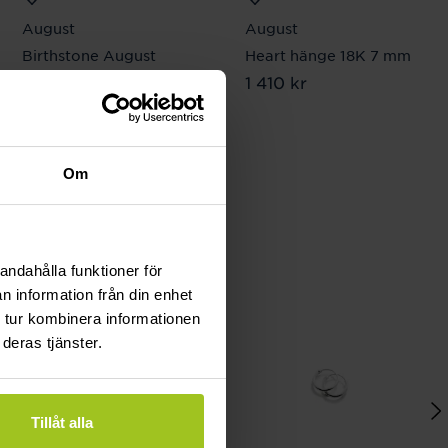
August
August
Birthstone August
Heart hänge 18K 7 mm
Pris
1 410 kr
:
1 410 kr
hänge
Pris
420 kr
:
420 kr
Om
andahålla funktioner för
n information från din enhet
 tur kombinera informationen
deras tjänster.
Tillåt alla