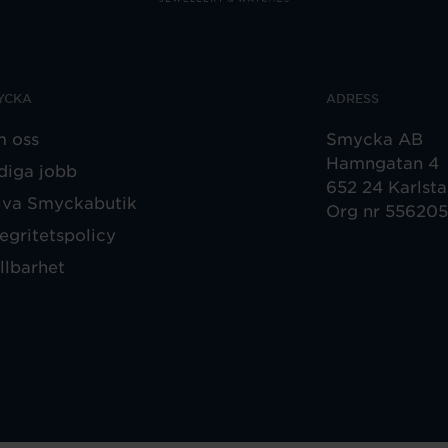
YCKA
ADRESS
 oss
Smycka AB
Hamngatan 4
diga jobb
652 24 Karlst
iva Smyckabutik
Org nr 55620
tegritetspolicy
llbarhet