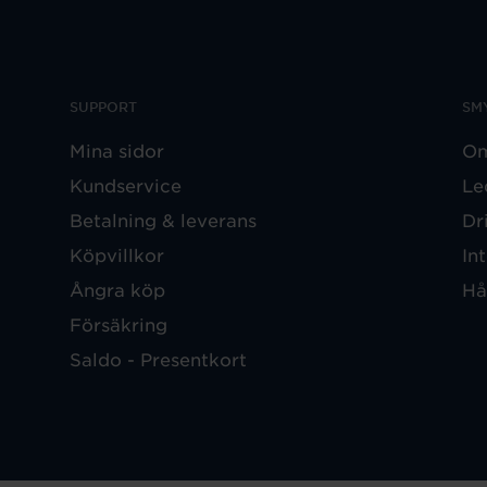
SUPPORT
SM
Mina sidor
Om
Kundservice
Le
Betalning & leverans
Dr
Köpvillkor
In
Ångra köp
Hå
Försäkring
Saldo - Presentkort