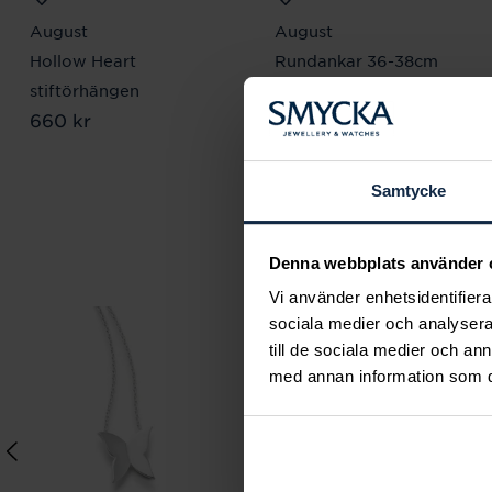
August
August
Hollow Heart
Rundankar 36-38cm
Pris
380 kr
:
380 kr
stiftörhängen
Pris
660 kr
:
660 kr
Samtycke
Denna webbplats använder 
Vi använder enhetsidentifierar
sociala medier och analysera 
till de sociala medier och a
med annan information som du 