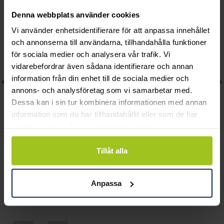
Denna webbplats använder cookies
Vi använder enhetsidentifierare för att anpassa innehållet
och annonserna till användarna, tillhandahålla funktioner
för sociala medier och analysera vår trafik. Vi
vidarebefordrar även sådana identifierare och annan
information från din enhet till de sociala medier och
annons- och analysföretag som vi samarbetar med.
Dessa kan i sin tur kombinera informationen med annan
information som du har tillhandahållit eller som de har
samlat in när du har använt deras tjänster.
Tillåt alla
Lily and Rose
Mockberg
Emily pearl bracelet -
Royal Watch 28 mm
Ivory
Pris
2 399 kr
:
2 399 kr
Anpassa
Pris
349 kr
:
349 kr