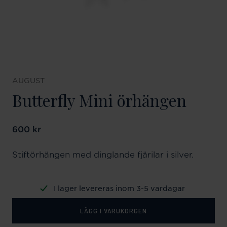
AUGUST
Butterfly Mini örhängen
Pris
600 kr
:
600 kr
Stiftörhängen med dinglande fjärilar i silver.
I lager levereras inom 3-5 vardagar
LÄGG I VARUKORGEN