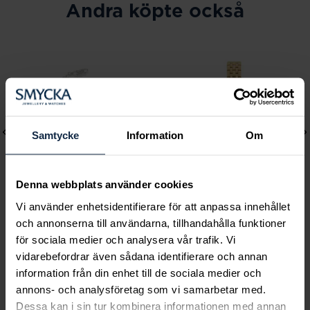
Andra köpte också
Samtycke
Information
Om
Denna webbplats använder cookies
Vi använder enhetsidentifierare för att anpassa innehållet
och annonserna till användarna, tillhandahålla funktioner
Lily and Rose
Mockberg
för sociala medier och analysera vår trafik. Vi
Emily pearl bracelet -
Timeless Petite Watch
vidarebefordrar även sådana identifierare och annan
Ivory
Pris
1 999 kr
:
1 999 kr
information från din enhet till de sociala medier och
Pris
349 kr
:
349 kr
annons- och analysföretag som vi samarbetar med.
Dessa kan i sin tur kombinera informationen med annan