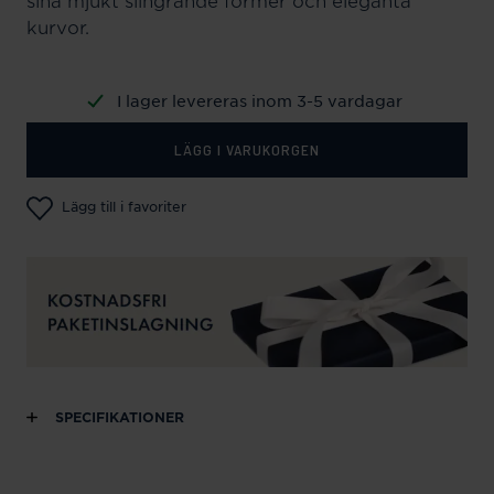
sina mjukt slingrande former och eleganta
kurvor.
I lager levereras inom 3-5 vardagar
LÄGG I VARUKORGEN
Lägg till i favoriter
SPECIFIKATIONER