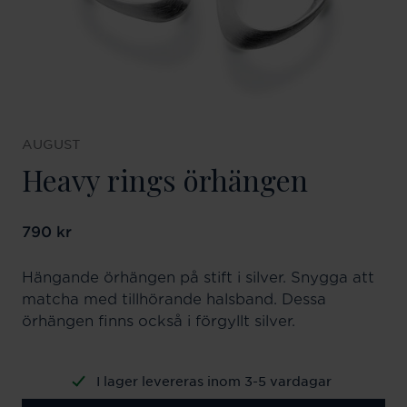
AUGUST
Heavy rings örhängen
Pris
790 kr
:
790 kr
Hängande örhängen på stift i silver. Snygga att
matcha med tillhörande halsband. Dessa
örhängen finns också i förgyllt silver.
I lager levereras inom 3-5 vardagar