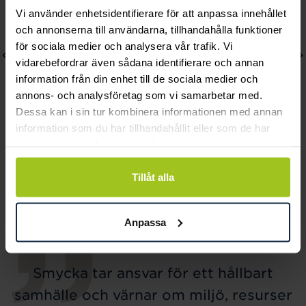
Vi använder enhetsidentifierare för att anpassa innehållet
och annonserna till användarna, tillhandahålla funktioner
för sociala medier och analysera vår trafik. Vi
vidarebefordrar även sådana identifierare och annan
information från din enhet till de sociala medier och
annons- och analysföretag som vi samarbetar med.
Dessa kan i sin tur kombinera informationen med annan
information som du har tillhandahållit eller som de har
samlat in när du har använt deras tjänster.
August
August
Bonded örhängen
Heavy rings förgyllda
Tillåt alla
Pris
680 kr
:
680 kr
örhängen
Pris
1 370 kr
:
1 370 kr
Anpassa
Smycka tar ansvar för ett hållbart
samhälle och värnar om miljö, resurser