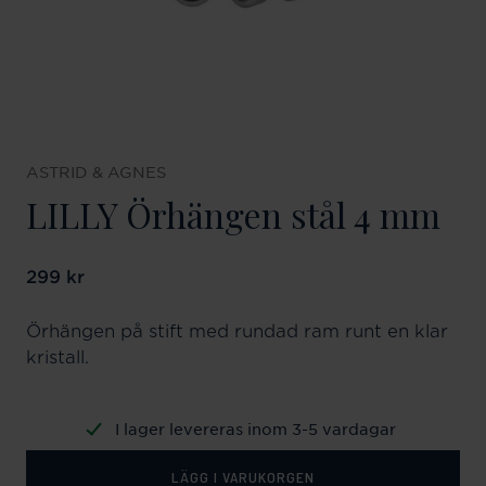
ASTRID & AGNES
LILLY Örhängen stål 4 mm
Pris
299 kr
:
299 kr
Örhängen på stift med rundad ram runt en klar
kristall.
I lager levereras inom 3-5 vardagar
LÄGG I VARUKORGEN