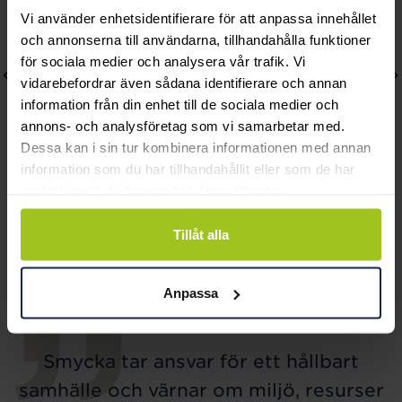
Vi använder enhetsidentifierare för att anpassa innehållet
och annonserna till användarna, tillhandahålla funktioner
för sociala medier och analysera vår trafik. Vi
vidarebefordrar även sådana identifierare och annan
information från din enhet till de sociala medier och
annons- och analysföretag som vi samarbetar med.
Dessa kan i sin tur kombinera informationen med annan
information som du har tillhandahållit eller som de har
samlat in när du har använt deras tjänster.
Astrid & Agnes
Astrid & Agnes
ADELE Stud Örhängen
MELINDA Stud örhängen
Tillåt alla
Stål
Pris
399 kr
:
399 kr
Pris
399 kr
:
399 kr
Anpassa
Smycka tar ansvar för ett hållbart
samhälle och värnar om miljö, resurser