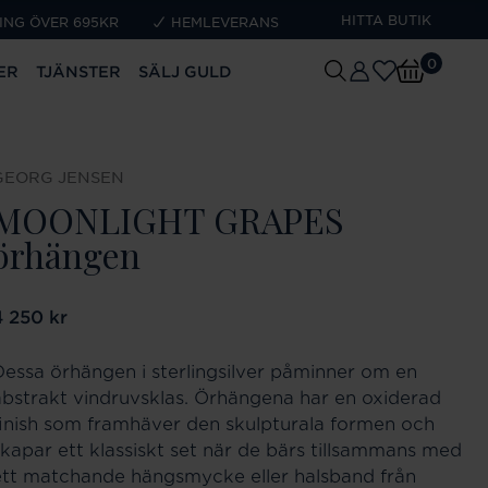
HITTA BUTIK
ING ÖVER 695KR
HEMLEVERANS
0
ER
TJÄNSTER
SÄLJ GULD
GEORG JENSEN
MOONLIGHT GRAPES
örhängen
ris
4 250 kr
:
4 250 kr
Dessa örhängen i sterlingsilver påminner om en
abstrakt vindruvsklas. Örhängena har en oxiderad
finish som framhäver den skulpturala formen och
skapar ett klassiskt set när de bärs tillsammans med
ett matchande hängsmycke eller halsband från