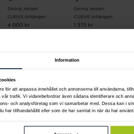
Georg Jensen
Georg Jensen
CURVE örhängen
CURVE örhängen
Pris
4 000 kr
:
4 000 kr
Pris
1 975 kr
:
1 975 kr
Information
Andra köpte också
cookies
e för att anpassa innehållet och annonserna till användarna, tillh
vår trafik. Vi vidarebefordrar även sådana identifierare och anna
nnons- och analysföretag som vi samarbetar med. Dessa kan i sin
har tillhandahållit eller som de har samlat in när du har använt 