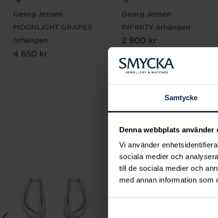
Georg Jensen
Georg Jensen
MOONLIGHT GRAPES
INFINITY örhängen
Pris
2 900 kr
:
2 900 kr
örhängen
Pris
4 650 kr
:
4 650 kr
Samtycke
Denna webbplats använder 
Vi använder enhetsidentifierar
sociala medier och analysera 
till de sociala medier och a
med annan information som du 