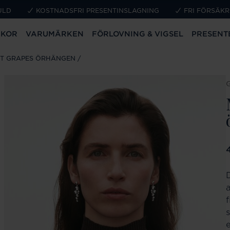
ULD
KOSTNADSFRI PRESENTINSLAGNING
FRI FÖRSÄKR
CKOR
VARUMÄRKEN
FÖRLOVNING & VIGSEL
PRESENT
T GRAPES ÖRHÄNGEN
P