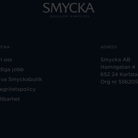
YCKA
ADRESS
 oss
Smycka AB
Hamngatan 4
diga jobb
652 24 Karlst
iva Smyckabutik
Org nr 55620
tegritetspolicy
llbarhet