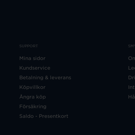
SUPPORT
SM
Mina sidor
Om
Kundservice
Le
Betalning & leverans
Dr
Köpvillkor
In
Ångra köp
Hå
Försäkring
Saldo - Presentkort