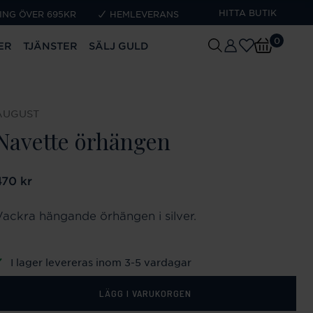
HITTA BUTIK
ING ÖVER 695KR
HEMLEVERANS
0
ER
TJÄNSTER
SÄLJ GULD
AUGUST
Navette örhängen
ris
470 kr
:
470 kr
Vackra hängande örhängen i silver.
I lager levereras inom 3-5 vardagar
LÄGG I VARUKORGEN