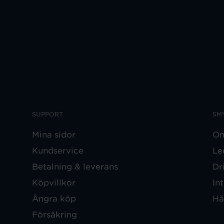
SUPPORT
SM
Mina sidor
Om
Kundservice
Le
Betalning & leverans
Dr
Köpvillkor
In
Ångra köp
Hå
Försäkring