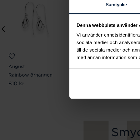
Samtycke
Denna webbplats använder 
Vi använder enhetsidentifierar
sociala medier och analysera 
till de sociala medier och a
med annan information som du 
August
August
Rainbow örhängen
Big Leaf stiftörhängen
Pris
810 kr
:
810 kr
Pris
1 120 kr
:
1 120 kr
Smyc