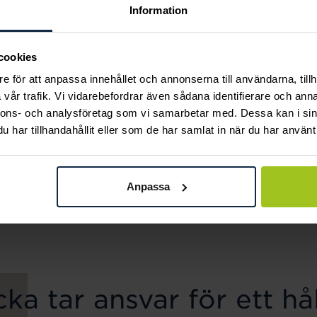
Information
cookies
e för att anpassa innehållet och annonserna till användarna, tillh
vår trafik. Vi vidarebefordrar även sådana identifierare och anna
nnons- och analysföretag som vi samarbetar med. Dessa kan i sin
har tillhandahållit eller som de har samlat in när du har använt 
August
August
Pearl örhängen
Shiny stiftörhängen
Anpassa
Pris
640 kr
:
640 kr
Pris
360 kr
:
360 kr
ka tar ansvar för ett hål