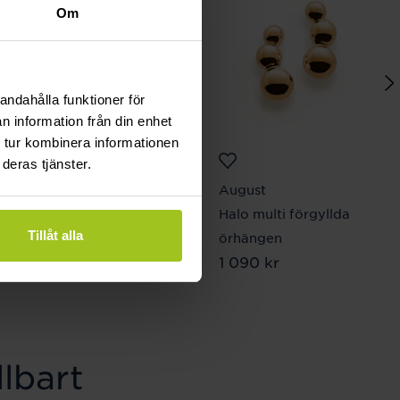
Om
andahålla funktioner för
n information från din enhet
 tur kombinera informationen
deras tjänster.
August
August
Dewy örhängen
Halo multi förgyllda
Tillåt alla
Pris
950 kr
:
950 kr
örhängen
Pris
1 090 kr
:
1 090 kr
lbart