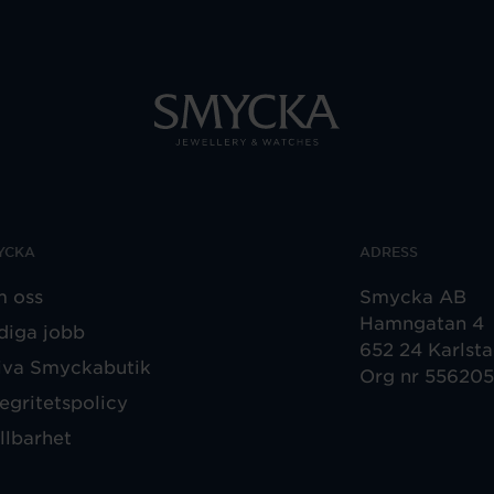
YCKA
ADRESS
 oss
Smycka AB
Hamngatan 4
diga jobb
652 24 Karlst
iva Smyckabutik
Org nr 55620
tegritetspolicy
llbarhet