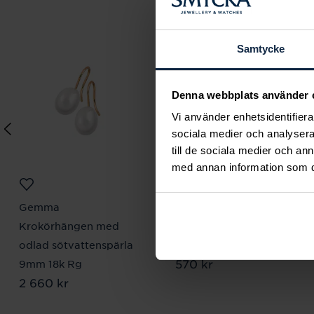
Samtycke
Denna webbplats använder 
Vi använder enhetsidentifierar
sociala medier och analysera 
till de sociala medier och a
med annan information som du 
Gemma
August
Krokörhängen med
Woman Petite
odlad sötvattenspärla
örhängen
Pris
570 kr
:
570 kr
9mm 18k Rg
Pris
2 660 kr
:
2 660 kr