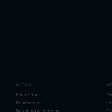
SUPPORT
SM
Mina sidor
Om
Kundservice
Le
Betalning & leverans
Dr