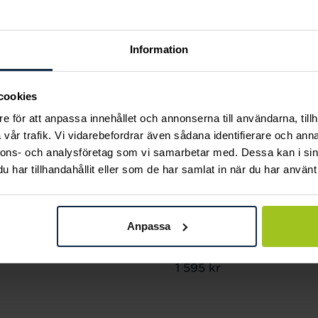
Information
cookies
e för att anpassa innehållet och annonserna till användarna, tillh
vår trafik. Vi vidarebefordrar även sådana identifierare och anna
nnons- och analysföretag som vi samarbetar med. Dessa kan i sin
har tillhandahållit eller som de har samlat in när du har använt 
Skagen
Michael Kors
Anpassa
Örhängen Elin
Charms logo silver-
Pris
649 kr
:
649 kr
tone
Pris
1 595 kr
:
1 595 kr