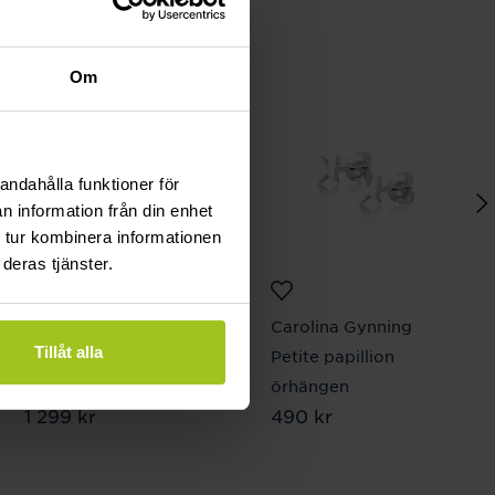
Om
andahålla funktioner för
n information från din enhet
 tur kombinera informationen
deras tjänster.
Michael Kors
Carolina Gynning
Tillåt alla
Premium bracelet
Petite papillion
silver
örhängen
Pris
1 299 kr
:
1 299 kr
Pris
490 kr
:
490 kr