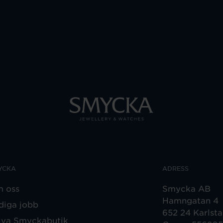
YCKA
ADRESS
 oss
Smycka AB
Hamngatan 4
diga jobb
652 24 Karlst
iva Smyckabutik