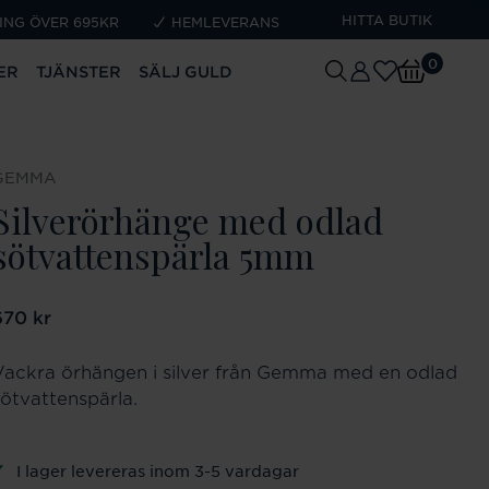
HITTA BUTIK
ING ÖVER 695KR
HEMLEVERANS
0
ER
TJÄNSTER
SÄLJ GULD
GEMMA
Silverörhänge med odlad
sötvattenspärla 5mm
ris
670 kr
:
670 kr
Vackra örhängen i silver från Gemma med en odlad
sötvattenspärla.
I lager levereras inom 3-5 vardagar