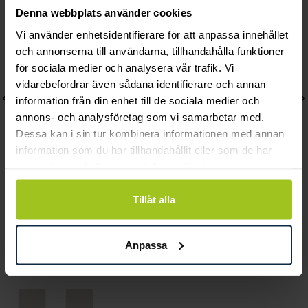
Denna webbplats använder cookies
Vi använder enhetsidentifierare för att anpassa innehållet
och annonserna till användarna, tillhandahålla funktioner
för sociala medier och analysera vår trafik. Vi
vidarebefordrar även sådana identifierare och annan
information från din enhet till de sociala medier och
annons- och analysföretag som vi samarbetar med.
Dessa kan i sin tur kombinera informationen med annan
information som du har tillhandahållit eller som de har
samlat in när du har använt deras tjänster.
August
Skagen
Tillåt alla
Woman Petite örhängen
Örhängen Elin
Pris
570 kr
:
570 kr
Pris
649 kr
:
649 kr
Anpassa