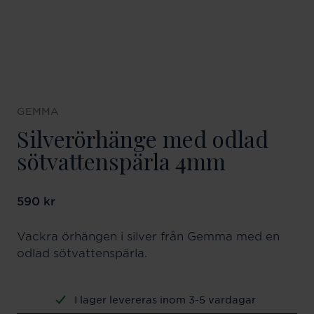
GEMMA
Silverörhänge med odlad
sötvattenspärla 4mm
Pris
590 kr
:
590 kr
Vackra örhängen i silver från Gemma med en
odlad sötvattenspärla.
I lager levereras inom 3-5 vardagar