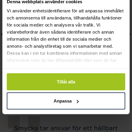
Denna webbplats använder cookies
Vi använder enhetsidentifierare för att anpassa innehållet
och annonserna till användarna, tillhandahålla funktioner
för sociala medier och analysera vår trafik. Vi
vidarebefordrar även sådana identifierare och annan
information från din enhet till de sociala medier och
annons- och analysföretag som vi samarbetar med.
Dessa kan i sin tur kombinera informationen med annan
information som du har tillhandahållit eller som de har
samlat in när du har använt deras tjänster.
August
August
Tillåt alla
Rainbow förgyllt
Flawless stiftörhängen
halsband
18K
Pris
1 470 kr
:
1 470 kr
Pris
3 600 kr
:
3 600 kr
Anpassa
Smycka tar ansvar för ett hållbart