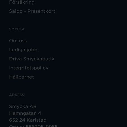
Försäkring
Saldo - Presentkort
SMYCKA
Om oss
Lediga jobb
Driva Smyckabutik
Integritetspolicy
Hållbarhet
ADRESS
Smycka AB
Hamngatan 4
652 24 Karlstad
Org nr 556205-9955