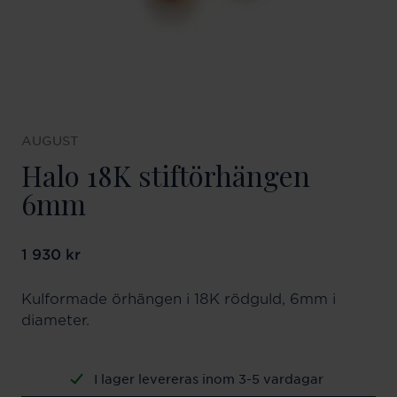
AUGUST
Halo 18K stiftörhängen
6mm
Pris
1 930 kr
:
1 930 kr
Kulformade örhängen i 18K rödguld, 6mm i
diameter.
I lager levereras inom 3-5 vardagar