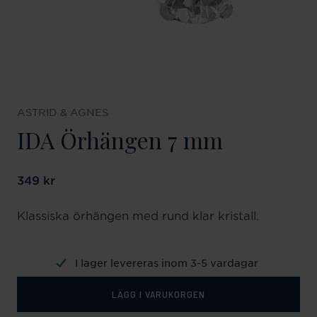
ASTRID & AGNES
IDA Örhängen 7 mm
Pris
349 kr
:
349 kr
Klassiska örhängen med rund klar kristall.
I lager levereras inom 3-5 vardagar
LÄGG I VARUKORGEN