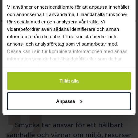
Vi använder enhetsidentifierare för att anpassa innehållet
och annonserna till användarna, tillhandahålla funktioner
för sociala medier och analysera vår trafik. Vi
vidarebefordrar även sådana identifierare och annan
information från din enhet till de sociala medier och
annons- och analysföretag som vi samarbetar med.
Dessa kan i sin tur kombinera informationen med annan
information som du har tillhandahållit eller som de har
Carolina Gynning
Caroline Svedbom
samlat in när du har använt deras tjänster.
Time to glow mini
Nyx Ring Rhodium /
örhänge - XS
Crystal
Tillåt alla
Pris
290 kr
:
290 kr
Pris
995 kr
:
995 kr
Anpassa
Smycka tar ansvar för ett hållbart
samhälle och värnar om miljö, resurser