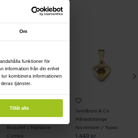
Om
andahålla funktioner för
n information från din enhet
 tur kombinera informationen
deras tjänster.
Tillåt alla
Caroline Svedbom
Svedbom & Co
Childhood Edition
Månadshänge
Bracelet / Rainbow
November / Topas
Pris
1 440 kr
:
1 440 kr
Combo