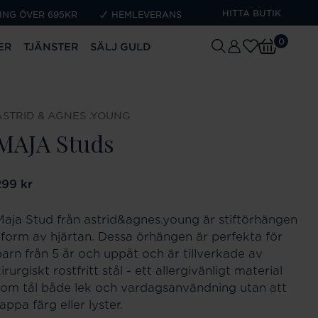
HITTA BUTIK
ING ÖVER 695KR
HEMLEVERANS
0
ER
TJÄNSTER
SÄLJ GULD
ASTRID & AGNES .YOUNG
MAJA Studs
ris
299 kr
:
299 kr
Maja Stud från astrid&agnes.young är stiftörhängen
i form av hjärtan. Dessa örhängen är perfekta för
barn från 5 år och uppåt och är tillverkade av
irurgiskt rostfritt stål - ett allergivänligt material
som tål både lek och vardagsanvändning utan att
appa färg eller lyster.