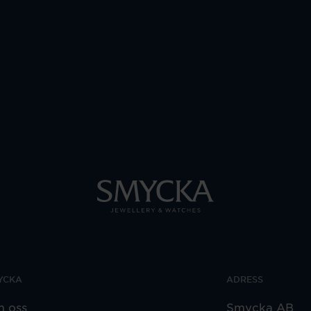
YCKA
ADRESS
 oss
Smycka AB