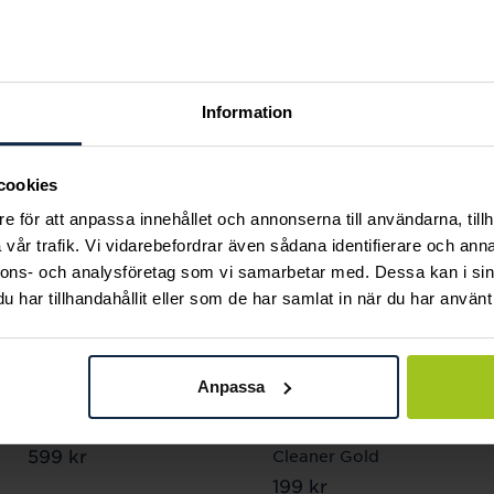
Andra köpte också
Information
cookies
e för att anpassa innehållet och annonserna till användarna, tillh
vår trafik. Vi vidarebefordrar även sådana identifierare och anna
nnons- och analysföretag som vi samarbetar med. Dessa kan i sin
har tillhandahållit eller som de har samlat in när du har använt 
Anpassa
Mockberg
Connoisseurs
Butterfly Gold Hoops
Precious Jewellery
Pris
599 kr
:
599 kr
Cleaner Gold
Pris
199 kr
:
199 kr