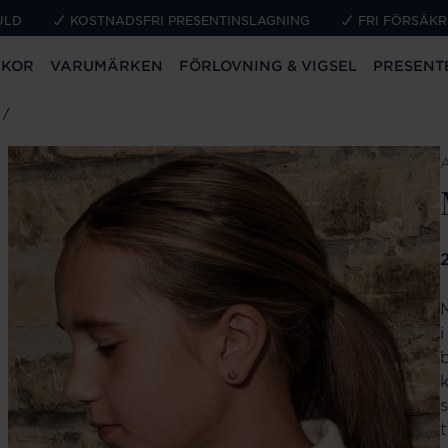
ULD
KOSTNADSFRI PRESENTINSLAGNING
FRI FÖRSÄKR
CKOR
VARUMÄRKEN
FÖRLOVNING & VIGSEL
PRESENT
P
k
t