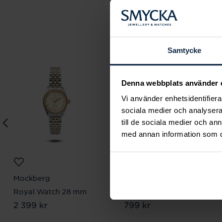
Samtycke
Denna webbplats använder 
Vi använder enhetsidentifierar
sociala medier och analysera 
till de sociala medier och a
med annan information som du 
Mockberg
Mockberg
Royal Watch 28 mm
Ellie Gold Necklace
Pris
2 399 kr
:
2 399 kr
Pris
799 kr
:
799 kr