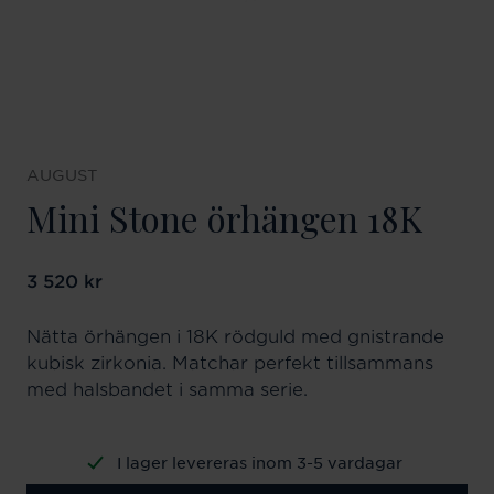
AUGUST
Mini Stone örhängen 18K
Pris
3 520 kr
:
3 520 kr
Nätta örhängen i 18K rödguld med gnistrande
kubisk zirkonia. Matchar perfekt tillsammans
med halsbandet i samma serie.
I lager levereras inom 3-5 vardagar