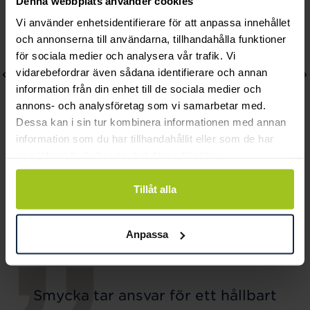
Denna webbplats använder cookies
Vi använder enhetsidentifierare för att anpassa innehållet
och annonserna till användarna, tillhandahålla funktioner
för sociala medier och analysera vår trafik. Vi
vidarebefordrar även sådana identifierare och annan
information från din enhet till de sociala medier och
annons- och analysföretag som vi samarbetar med.
Dessa kan i sin tur kombinera informationen med annan
information som du har tillhandahållit eller som de har
samlat in när du har använt deras tjänster.
August
August
Tillåt alla
Confetti armband
Halo 18K stiftörhängen
Pris
600 kr
:
600 kr
3mm
Pris
1 230 kr
:
1 230 kr
Anpassa
Smycka tar ansvar för ett hållbart