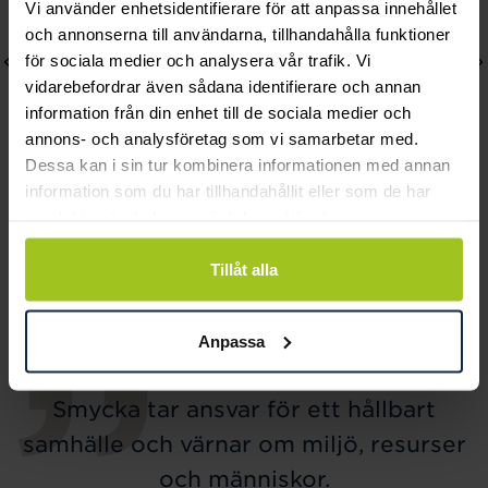
Vi använder enhetsidentifierare för att anpassa innehållet
och annonserna till användarna, tillhandahålla funktioner
för sociala medier och analysera vår trafik. Vi
vidarebefordrar även sådana identifierare och annan
information från din enhet till de sociala medier och
annons- och analysföretag som vi samarbetar med.
Dessa kan i sin tur kombinera informationen med annan
information som du har tillhandahållit eller som de har
Efva Attling
Efva Attling
samlat in när du har använt deras tjänster.
Pensée Ear
Balance Ear
Tillåt alla
Pris
1 500 kr
:
1 500 kr
Pris
3 200 kr
:
3 200 kr
Anpassa
Smycka tar ansvar för ett hållbart
samhälle och värnar om miljö, resurser
och människor.