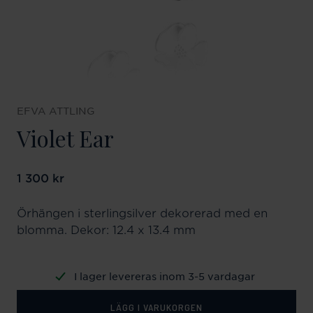
EFVA ATTLING
Violet Ear
Pris
1 300 kr
:
1 300 kr
Örhängen i sterlingsilver dekorerad med en
blomma. Dekor: 12.4 x 13.4 mm
I lager levereras inom 3-5 vardagar
LÄGG I VARUKORGEN