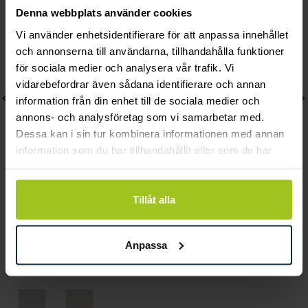
Denna webbplats använder cookies
Vi använder enhetsidentifierare för att anpassa innehållet
och annonserna till användarna, tillhandahålla funktioner
för sociala medier och analysera vår trafik. Vi
vidarebefordrar även sådana identifierare och annan
information från din enhet till de sociala medier och
annons- och analysföretag som vi samarbetar med.
Dessa kan i sin tur kombinera informationen med annan
information som du har tillhandahållit eller som de har
samlat in när du har använt deras tjänster.
Blomdahl
Blomdahl
Tillåt alla
Grand Bezel Örhängen 8
Bezel Örhänge 5 mm
mm Crystal
Turquoise
Anpassa
Pris
489 kr
:
489 kr
Pris
255 kr
:
255 kr