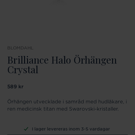
BLOMDAHL
Brilliance Halo Örhängen
Crystal
Pris
589 kr
:
589 kr
Örhängen utvecklade i samråd med hudläkare, i
ren medicinsk titan med Swarovski-kristaller.
I lager levereras inom 3-5 vardagar