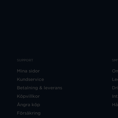
SUPPORT
SM
Mina sidor
Om
Kundservice
Le
Betalning & leverans
Dr
Köpvillkor
In
Ångra köp
Hå
Försäkring