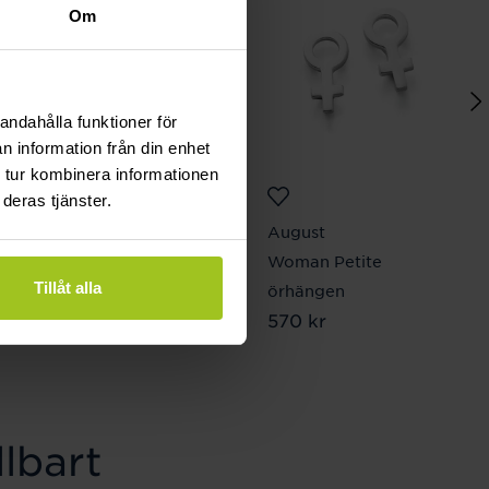
Om
andahålla funktioner för
n information från din enhet
 tur kombinera informationen
deras tjänster.
August
August
Two Hearts Major
Woman Petite
Tillåt alla
halsband
örhängen
Pris
1 610 kr
:
1 610 kr
Pris
570 kr
:
570 kr
lbart