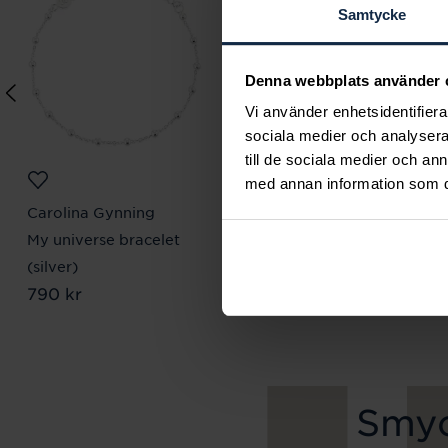
Samtycke
Denna webbplats använder 
Vi använder enhetsidentifierar
sociala medier och analysera 
till de sociala medier och a
med annan information som du 
Carolina Gynning
August
My universe bracelet
Two Hearts halsband
Pris
1 470 kr
:
1 470 kr
(silver)
Pris
790 kr
:
790 kr
Smyc