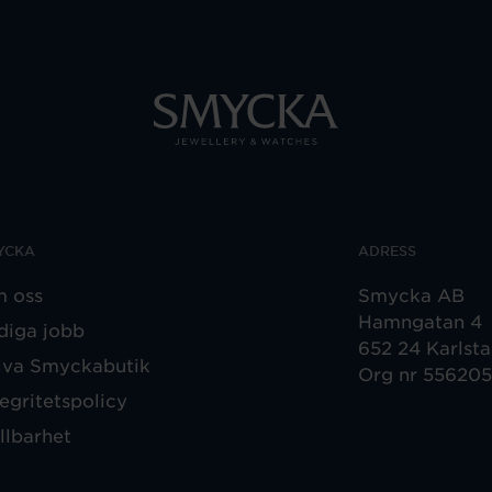
YCKA
ADRESS
 oss
Smycka AB
Hamngatan 4
diga jobb
652 24 Karlst
iva Smyckabutik
Org nr 55620
tegritetspolicy
llbarhet