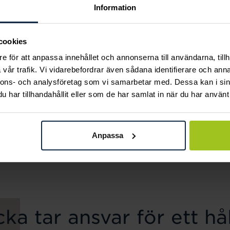
Information
cookies
e för att anpassa innehållet och annonserna till användarna, tillh
vår trafik. Vi vidarebefordrar även sådana identifierare och anna
nnons- och analysföretag som vi samarbetar med. Dessa kan i sin
har tillhandahållit eller som de har samlat in när du har använt 
Carolina Gynning
Thomas Sabo
Örhängen You Silver
Armband tree of love
Anpassa
Pris
690 kr
:
690 kr
silver
Pris
849 kr
:
849 kr
ka tar ansvar för ett hål