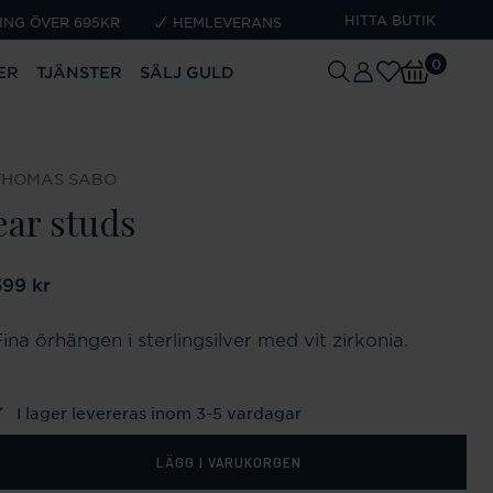
HITTA BUTIK
ING ÖVER 695KR
HEMLEVERANS
0
ER
TJÄNSTER
SÄLJ GULD
THOMAS SABO
ear studs
ris
599 kr
:
599 kr
ina örhängen i sterlingsilver med vit zirkonia.
I lager levereras inom 3-5 vardagar
LÄGG I VARUKORGEN