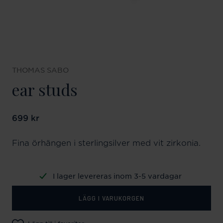
THOMAS SABO
ear studs
Pris
699 kr
:
699 kr
Fina örhängen i sterlingsilver med vit zirkonia.
I lager levereras inom 3-5 vardagar
LÄGG I VARUKORGEN