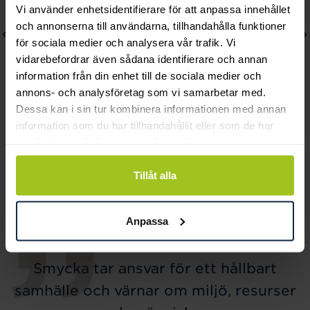
Vi använder enhetsidentifierare för att anpassa innehållet
och annonserna till användarna, tillhandahålla funktioner
för sociala medier och analysera vår trafik. Vi
vidarebefordrar även sådana identifierare och annan
information från din enhet till de sociala medier och
annons- och analysföretag som vi samarbetar med.
Dessa kan i sin tur kombinera informationen med annan
information som du har tillhandahållit eller som de har
Thomas Sabo
Thomas Sabo
samlat in när du har använt deras tjänster.
Charm-hängsmycke
Charm-hängsmycke
krona
stjärna stenar silver
Tillåt alla
Pris
379 kr
:
379 kr
Pris
449 kr
:
449 kr
Anpassa
Smycka tar ansvar för ett hållbart
samhälle och värnar om miljö, resurser