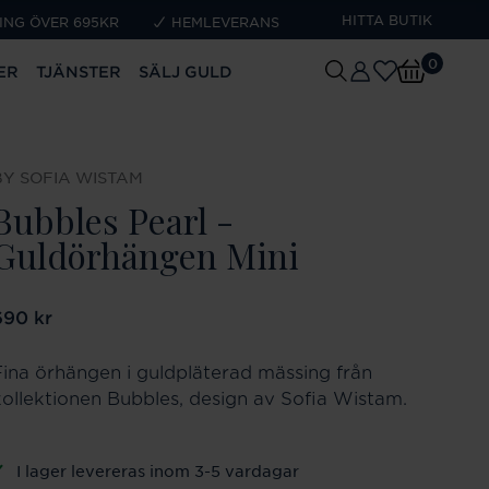
HITTA BUTIK
ING ÖVER 695KR
HEMLEVERANS
0
ER
TJÄNSTER
SÄLJ GULD
BY SOFIA WISTAM
Bubbles Pearl -
Guldörhängen Mini
ris
690 kr
:
690 kr
Fina örhängen i guldpläterad mässing från
kollektionen Bubbles, design av Sofia Wistam.
I lager levereras inom 3-5 vardagar