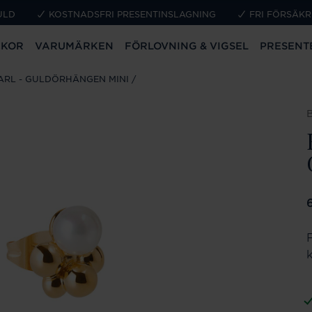
ULD
KOSTNADSFRI PRESENTINSLAGNING
FRI FÖRSÄKR
CKOR
VARUMÄRKEN
FÖRLOVNING & VIGSEL
PRESENT
ARL - GULDÖRHÄNGEN MINI
P