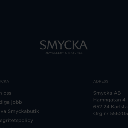
YCKA
ADRESS
 oss
Smycka AB
Hamngatan 4
diga jobb
652 24 Karlst
iva Smyckabutik
Org nr 55620
tegritetspolicy