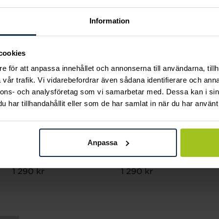
Information
cookies
e för att anpassa innehållet och annonserna till användarna, tillh
vår trafik. Vi vidarebefordrar även sådana identifierare och anna
nnons- och analysföretag som vi samarbetar med. Dessa kan i sin
har tillhandahållit eller som de har samlat in när du har använt 
By Sofia Wistam
By Sofia Wistam
Anpassa
Ocean Muse Shell -
Ocean Muse Shell -
Silverhalsband
Guldhalsband
Pris
1 290 kr
:
1 290 kr
Pris
1 290 kr
:
1 290 kr