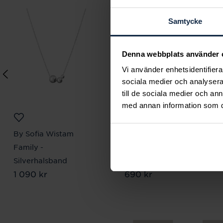
Samtycke
Denna webbplats använder 
Vi använder enhetsidentifierar
sociala medier och analysera 
till de sociala medier och a
med annan information som du 
By Sofia Wistam
By Sofia Wistam
Family -
Bubbles Pearl -
Silverhalsband
Silverörhängen Mini
Pris
1 090 kr
:
1 090 kr
Pris
690 kr
:
690 kr