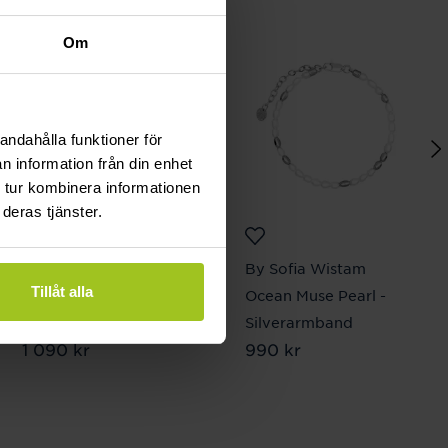
Om
andahålla funktioner för
n information från din enhet
 tur kombinera informationen
deras tjänster.
By Sofia Wistam
By Sofia Wistam
Tillåt alla
Love Actually -
Ocean Muse Pearl -
Silverhalsband Flow
Silverarmband
Pris
1 090 kr
:
1 090 kr
Pris
990 kr
:
990 kr