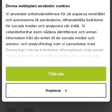
Denna webbplats använder cookies
Vi använder enhetsidentifierare för att anpassa innehållet
och annonserna till användarna, tillhandahålla funktioner
för sociala medier och analysera vår trafik. Vi
vidarebefordrar även sådana identifierare och annan
information från din enhet till de sociala medier och
annons- och analysföretag som vi samarbetar med.
Dessa kan i sin tur kombinera informationen med annan
information som du har tillhandahållit eller som de har
samlat in när du har använt deras tjänster.
Efva Attling
Efva Attling
Tillåt alla
Messy Rings Ear
Mini Hoop & Stars
Pris
2 300 kr
:
2 300 kr
Pris
5 900 kr
:
5 900 kr
Anpassa