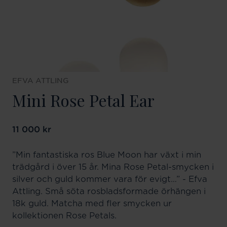
EFVA ATTLING
Mini Rose Petal Ear
Pris
11 000 kr
:
11 000 kr
”Min fantastiska ros Blue Moon har växt i min
trädgård i över 15 år. Mina Rose Petal-smycken i
silver och guld kommer vara för evigt…” - Efva
Attling. Små söta rosbladsformade örhängen i
18k guld. Matcha med fler smycken ur
kollektionen Rose Petals.