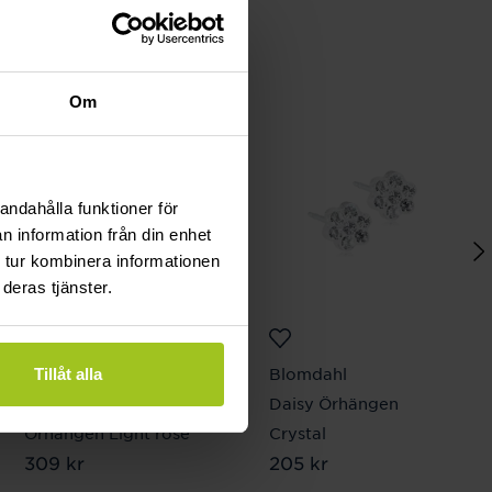
Om
andahålla funktioner för
n information från din enhet
 tur kombinera informationen
deras tjänster.
Blomdahl
Blomdahl
Tillåt alla
Pendant Flower
Daisy Örhängen
Örhängen Light rose
Crystal
Pris
309 kr
:
309 kr
Pris
205 kr
:
205 kr