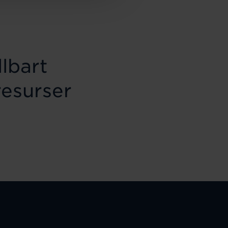
lbart
resurser