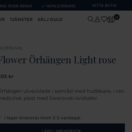
HITTA BUTIK
ING ÖVER 695KR
HEMLEVERANS
0
ER
TJÄNSTER
SÄLJ GULD
BLOMDAHL
Flower Örhängen Light rose
ris
205 kr
:
205 kr
Örhängen utvecklade i samråd med hudläkare, i ren
medicinsk plast med Swarovski-kristaller.
I lager levereras inom 3-5 vardagar
LÄGG I VARUKORGEN