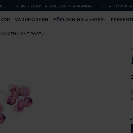
ULD
KOSTNADSFRI PRESENTINSLAGNING
FRI FÖRSÄKR
CKOR
VARUMÄRKEN
FÖRLOVNING & VIGSEL
PRESENT
HÄNGEN LIGHT ROSE
P