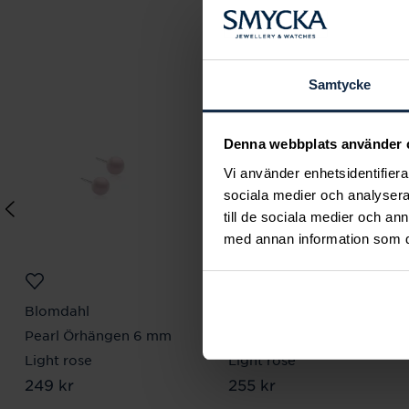
Samtycke
Denna webbplats använder 
Vi använder enhetsidentifierar
sociala medier och analysera 
till de sociala medier och a
med annan information som du 
Blomdahl
Blomdahl
Pearl Örhängen 6 mm
Pearl Örhängen 6 mm
Light rose
Light rose
Pris
249 kr
:
249 kr
Pris
255 kr
:
255 kr