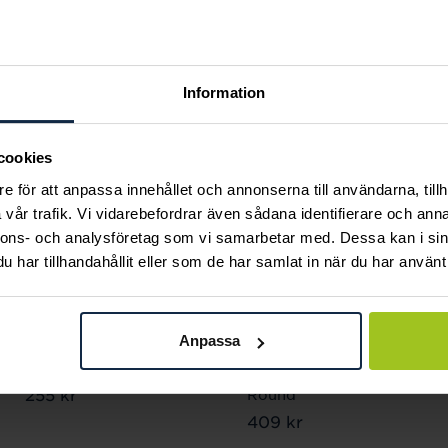
Andra köpte också
Information
cookies
e för att anpassa innehållet och annonserna till användarna, tillh
vår trafik. Vi vidarebefordrar även sådana identifierare och anna
nnons- och analysföretag som vi samarbetar med. Dessa kan i sin
har tillhandahållit eller som de har samlat in när du har använt 
Blomdahl
Blomdahl
Anpassa
Pearl Örhänge 4 mm
Ear Ring 25 mm,
Pris
255 kr
:
255 kr
Round
Pris
409 kr
:
409 kr