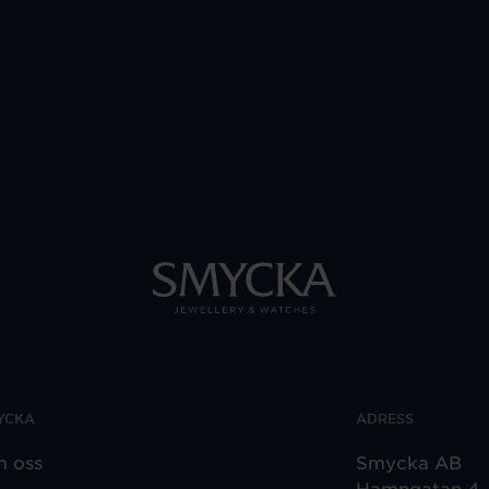
YCKA
ADRESS
 oss
Smycka AB
Hamngatan 4