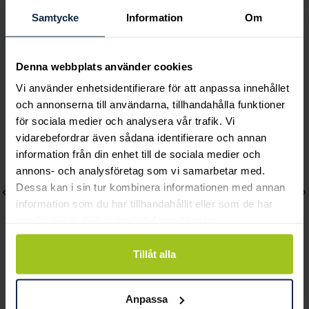
Samtycke
Information
Om
Andra köpte också
Denna webbplats använder cookies
Vi använder enhetsidentifierare för att anpassa innehållet
och annonserna till användarna, tillhandahålla funktioner
för sociala medier och analysera vår trafik. Vi
vidarebefordrar även sådana identifierare och annan
information från din enhet till de sociala medier och
annons- och analysföretag som vi samarbetar med.
Dessa kan i sin tur kombinera informationen med annan
information som du har tillhandahållit eller som de har
samlat in när du har använt deras tjänster.
Tillåt alla
Blomdahl
Blomdahl
Anpassa
Bezel Örhänge 6 mm
Tiffany Örhängen 3 mm