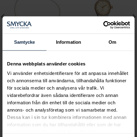
Samtycke
Information
Om
Lily and Rose
Mockberg
Denna webbplats använder cookies
Emily pearl bracelet -
Royal Watch 28 mm
Vi använder enhetsidentifierare för att anpassa innehållet
Ivory
Pris
2 399 kr
:
2 399 kr
och annonserna till användarna, tillhandahålla funktioner
Pris
349 kr
:
349 kr
för sociala medier och analysera vår trafik. Vi
vidarebefordrar även sådana identifierare och annan
information från din enhet till de sociala medier och
annons- och analysföretag som vi samarbetar med.
Dessa kan i sin tur kombinera informationen med annan
Smycka tar ansvar för ett hållbart
information som du har tillhandahållit eller som de har
samhälle och värnar om miljö, resurser
samlat in när du har använt deras tjänster.