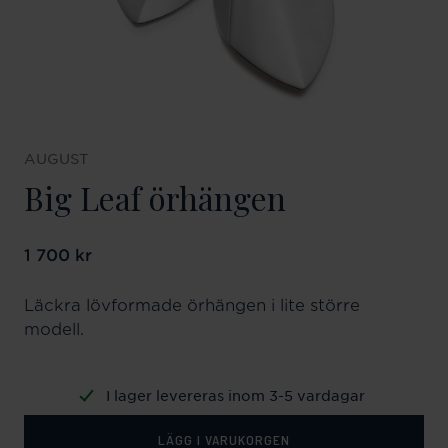
AUGUST
Big Leaf örhängen
Pris
1 700 kr
:
1 700 kr
Läckra lövformade örhängen i lite större
modell.
I lager levereras inom 3-5 vardagar
LÄGG I VARUKORGEN