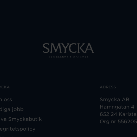
YCKA
ADRESS
 oss
Smycka AB
Hamngatan 4
diga jobb
652 24 Karlst
iva Smyckabutik
Org nr 55620
tegritetspolicy