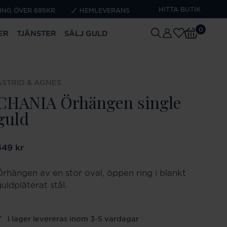
HITTA BUTIK
ING ÖVER 695KR
HEMLEVERANS
0
ER
TJÄNSTER
SÄLJ GULD
ASTRID & AGNES
CHANIA Örhängen single
guld
ris
449 kr
:
449 kr
Örhängen av en stor oval, öppen ring i blankt
uldpläterat stål.
I lager levereras inom 3-5 vardagar