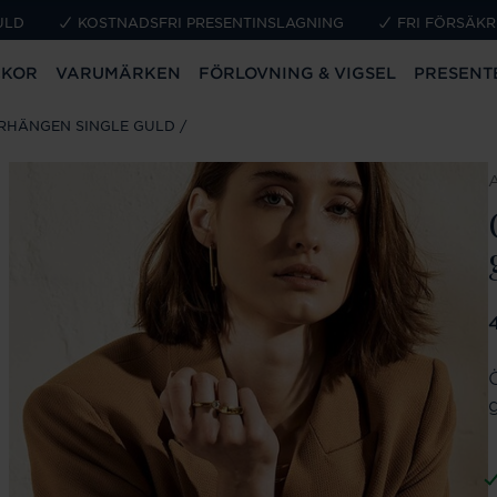
ULD
KOSTNADSFRI PRESENTINSLAGNING
FRI FÖRSÄKR
CKOR
VARUMÄRKEN
FÖRLOVNING & VIGSEL
PRESENT
RHÄNGEN SINGLE GULD
P
g