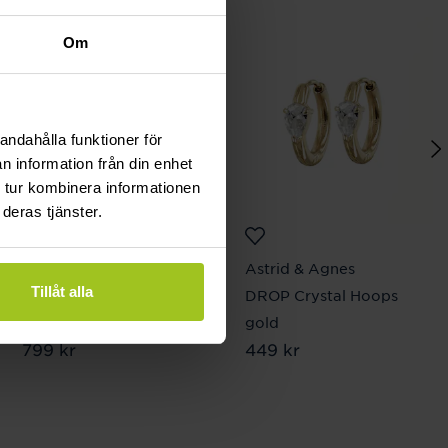
Om
andahålla funktioner för
n information från din enhet
 tur kombinera informationen
deras tjänster.
Astrid & Agnes
Astrid & Agnes
Tillåt alla
PATRICIA Långa
DROP Crystal Hoops
Örhängen Guld
gold
Pris
799 kr
:
799 kr
Pris
449 kr
:
449 kr