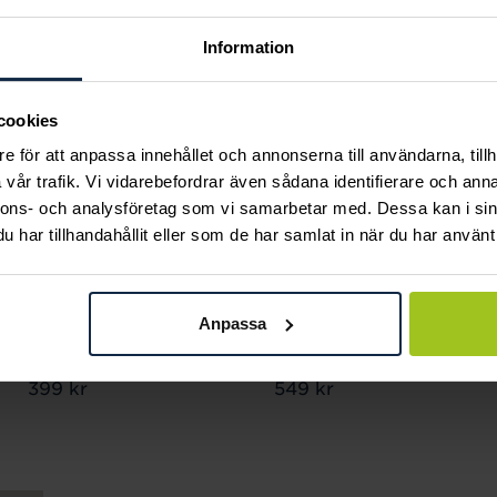
Information
cookies
e för att anpassa innehållet och annonserna till användarna, tillh
vår trafik. Vi vidarebefordrar även sådana identifierare och anna
nnons- och analysföretag som vi samarbetar med. Dessa kan i sin
har tillhandahållit eller som de har samlat in när du har använt 
Astrid & Agnes
Astrid & Agnes
Anpassa
ADELE Stud Örhängen
CHANIA Small
Guld
Halsband
Pris
399 kr
:
399 kr
Pris
549 kr
:
549 kr