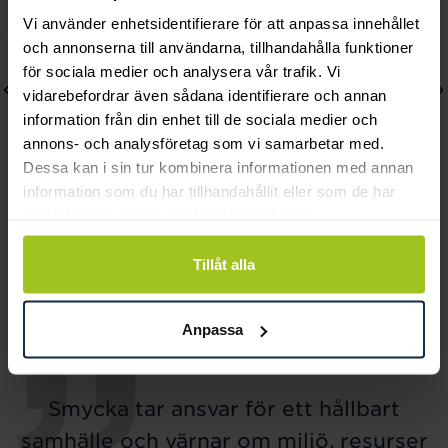
Vi använder enhetsidentifierare för att anpassa innehållet
och annonserna till användarna, tillhandahålla funktioner
för sociala medier och analysera vår trafik. Vi
vidarebefordrar även sådana identifierare och annan
information från din enhet till de sociala medier och
annons- och analysföretag som vi samarbetar med.
Dessa kan i sin tur kombinera informationen med annan
information som du har tillhandahållit eller som de har
samlat in när du har använt deras tjänster.
Efva Attling
Efva Attling
Strength & Kindness
Messy Ring Earrings
Tillåt alla
Bracelet
Pris
4 500 kr
:
4 500 kr
Pris
2 700 kr
:
2 700 kr
Anpassa
Smycka tar ansvar för ett hållbart
samhälle och värnar om miljö, resurser