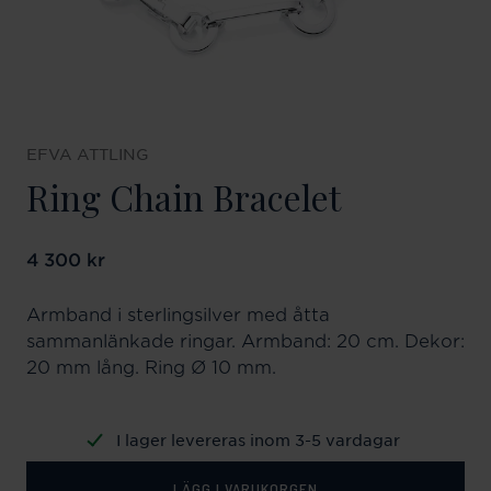
EFVA ATTLING
Ring Chain Bracelet
Pris
4 300 kr
:
4 300 kr
Armband i sterlingsilver med åtta
sammanlänkade ringar. Armband: 20 cm. Dekor:
20 mm lång. Ring Ø 10 mm.
I lager levereras inom 3-5 vardagar
LÄGG I VARUKORGEN