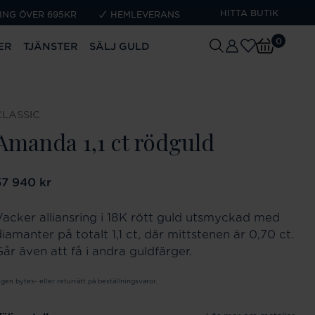
HITTA BUTIK
ING ÖVER 695KR
HEMLEVERANS
0
ER
TJÄNSTER
SÄLJ GULD
CLASSIC
Amanda 1,1 ct rödguld
ris
57 940 kr
:
57 940 kr
Vacker alliansring i 18K rött guld utsmyckad med
iamanter på totalt 1,1 ct, där mittstenen är 0,70 ct.
Går även att få i andra guldfärger.
ngen bytes- eller returrätt på beställningsvaror.