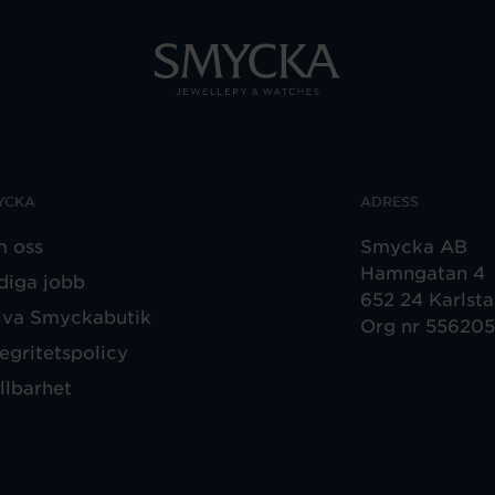
YCKA
ADRESS
 oss
Smycka AB
Hamngatan 4
diga jobb
652 24 Karlst
iva Smyckabutik
Org nr 55620
tegritetspolicy
llbarhet