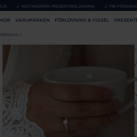
ULD
KOSTNADSFRI PRESENTINSLAGNING
FRI FÖRSÄKR
CKOR
VARUMÄRKEN
FÖRLOVNING & VIGSEL
PRESENT
 RÖDGULD
P
d
I