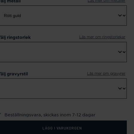
Läs mer om metaller
älj metall
Läs mer om ringstorlekar
älj ringstorlek
Läs mer om gravyrer
älj gravyrstil
Beställningsvara, skickas inom 7-12 dagar
LÄGG I VARUKORGEN