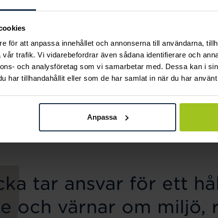
cookies
e för att anpassa innehållet och annonserna till användarna, tillh
vår trafik. Vi vidarebefordrar även sådana identifierare och anna
nnons- och analysföretag som vi samarbetar med. Dessa kan i sin
har tillhandahållit eller som de har samlat in när du har använt 
Caroline Svedbom
Mockberg
Classic Stud Earrings /
Ellie Gold Necklace
Pris
799 kr
:
799 kr
Aquamarine
Anpassa
Pris
445 kr
:
445 kr
ka tar ansvar för ett hål
e och värnar om miljö, 