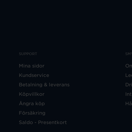
SUPPORT
SM
Mina sidor
Om
Kundservice
Le
Betalning & leverans
Dr
Köpvillkor
In
Ångra köp
Hå
Försäkring
Saldo - Presentkort