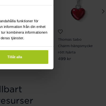
andahålla funktioner för
n information från din enhet
 tur kombinera informationen
deras tjänster.
August
Thomas Sabo
Pansarlänk 8 mm 19
Charm-hängsmycke
cm
rött hjärta
Tillåt alla
Pris
2 870 kr
:
2 870 kr
Pris
499 kr
:
499 kr
lbart
resurser