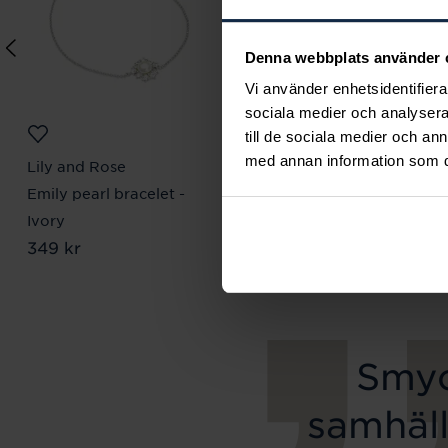
Denna webbplats använder 
Vi använder enhetsidentifierar
sociala medier och analysera 
till de sociala medier och a
med annan information som du 
Lily and Rose
Mockberg
Emily pearl bracelet -
Royal Watch 28 mm
Pris
2 399 kr
:
2 399 kr
Ivory
Pris
349 kr
:
349 kr
Smyc
samhäll