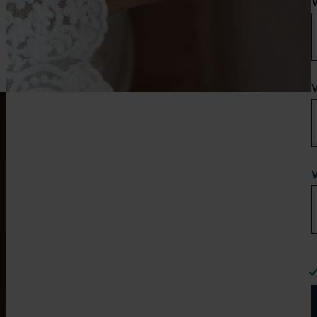
V
V
V