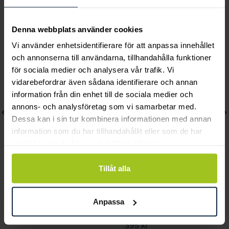
Andra köpte också
Denna webbplats använder cookies
Vi använder enhetsidentifierare för att anpassa innehållet
och annonserna till användarna, tillhandahålla funktioner
för sociala medier och analysera vår trafik. Vi
vidarebefordrar även sådana identifierare och annan
information från din enhet till de sociala medier och
annons- och analysföretag som vi samarbetar med.
Dessa kan i sin tur kombinera informationen med annan
information som du har tillhandahållit eller som de har
samlat in när du har använt deras tjänster.
Tillåt alla
Caroline Svedbom
Caroline Svedbom
Amelia Ring / Light Rose
Natti Ring / Golden
Anpassa
Pris
449 kr
:
449 kr
Shadow
Pris
395 kr
:
395 kr