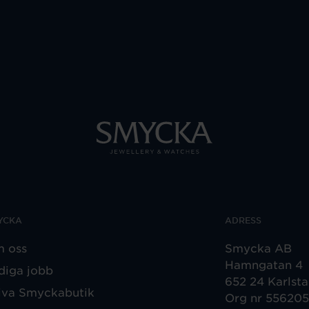
YCKA
ADRESS
 oss
Smycka AB
Hamngatan 4
diga jobb
652 24 Karlst
iva Smyckabutik
Org nr 55620