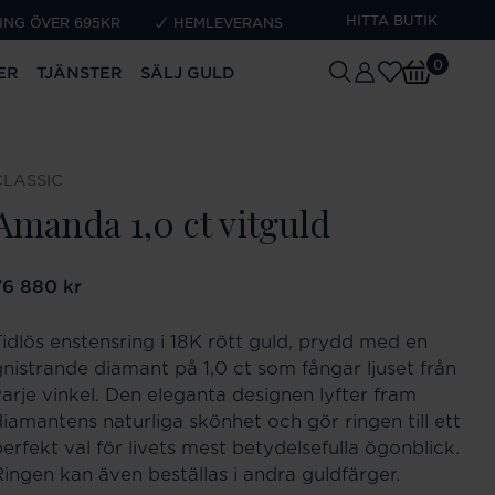
HITTA BUTIK
ING ÖVER 695KR
HEMLEVERANS
0
ER
TJÄNSTER
SÄLJ GULD
CLASSIC
Amanda 1,0 ct vitguld
ris
76 880 kr
:
76 880 kr
Tidlös enstensring i 18K rött guld, prydd med en
gnistrande diamant på 1,0 ct som fångar ljuset från
varje vinkel. Den eleganta designen lyfter fram
diamantens naturliga skönhet och gör ringen till ett
erfekt val för livets mest betydelsefulla ögonblick.
Ringen kan även beställas i andra guldfärger.