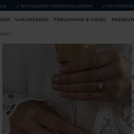
ULD
KOSTNADSFRI PRESENTINSLAGNING
FRI FÖRSÄKR
CKOR
VARUMÄRKEN
FÖRLOVNING & VIGSEL
PRESENT
GULD
P
p