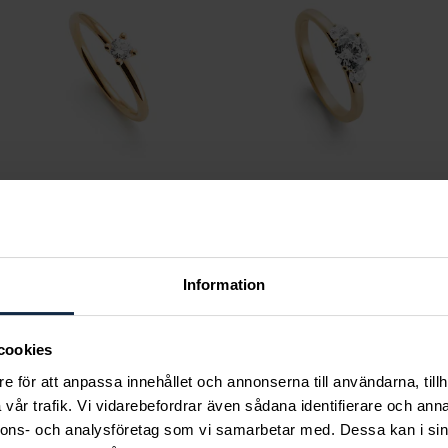
Classic
Classic
Melina 0,20 ct rödguld
Aveline 0,99 ct LAB-
Pris
13 830 kr
:
13 830 kr
grown rödguld
Information
Pris
22 120 kr
:
22 120 kr
cookies
e för att anpassa innehållet och annonserna till användarna, tillh
vår trafik. Vi vidarebefordrar även sådana identifierare och anna
Andra köpte också
nnons- och analysföretag som vi samarbetar med. Dessa kan i sin