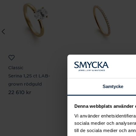
Classic
Classic
Serina 1,25 ct LAB-
Odette 0,085 ct
grown rödguld
rödguld
Samtycke
Pris
22 610 kr
:
22 610 kr
Pris
10 780 kr
:
10 780 kr
Denna webbplats använder 
Vi använder enhetsidentifierar
sociala medier och analysera 
till de sociala medier och a