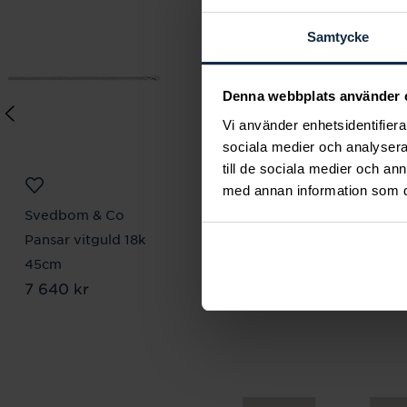
Samtycke
Denna webbplats använder 
Vi använder enhetsidentifierar
sociala medier och analysera 
till de sociala medier och a
med annan information som du 
Svedbom & Co
Sif Jakobs Jewellery
Pansar vitguld 18k
Ring Ellera / 54
Pris
1 099 kr
:
1 099 kr
45cm
Pris
7 640 kr
:
7 640 kr