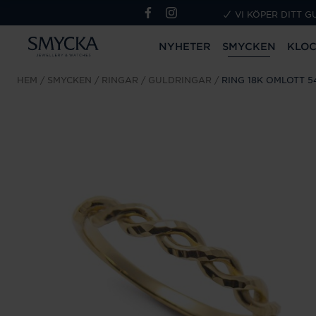
VI KÖPER DITT G
NYHETER
SMYCKEN
KLO
HEM
SMYCKEN
RINGAR
GULDRINGAR
RING 18K OMLOTT 5