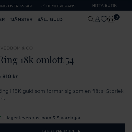
HITTA BUTIK
ING ÖVER 695KR
HEMLEVERANS
0
ER
TJÄNSTER
SÄLJ GULD
SVEDBOM & CO
Ring 18k omlott 54
ris
6 810 kr
:
6 810 kr
Ring i 18K guld som formar sig som en fläta. Storlek
54.
I lager levereras inom 3-5 vardagar
LÄGG I VARUKORGEN