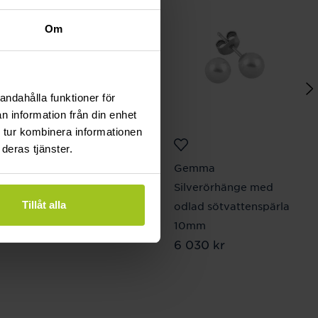
Om
andahålla funktioner för
n information från din enhet
 tur kombinera informationen
deras tjänster.
By Sofia Wistam
Gemma
Förälskad - Guldring 18
Silverörhänge med
Tillåt alla
mm
odlad sötvattenspärla
Pris
1 390 kr
:
1 390 kr
10mm
Pris
6 030 kr
:
6 030 kr