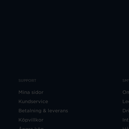
SUPPORT
SM
Mina sidor
Om
Kundservice
Le
Betalning & leverans
Dr
Köpvillkor
In
Ångra köp
Hå