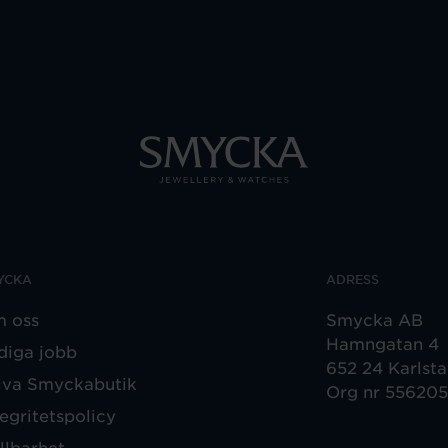
YCKA
ADRESS
 oss
Smycka AB
Hamngatan 4
diga jobb
652 24 Karlst
iva Smyckabutik
Org nr 55620
tegritetspolicy
llbarhet