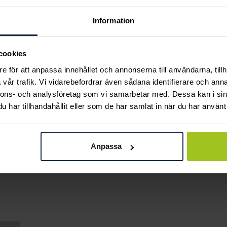
Information
cookies
e för att anpassa innehållet och annonserna till användarna, tillh
vår trafik. Vi vidarebefordrar även sådana identifierare och anna
nnons- och analysföretag som vi samarbetar med. Dessa kan i sin
har tillhandahållit eller som de har samlat in när du har använt 
August
Sif Jakobs Jewellery
Hollow Heart halsband
Ring Belluno / 54
Pris
1 599 kr
:
1 599 kr
Anpassa
18K
Pris
7 740 kr
:
7 740 kr