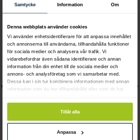
Pris
449 kr
:
449 kr
Samtycke
Information
Om
Denna webbplats använder cookies
Andra köpte också
Vi använder enhetsidentifierare för att anpassa innehållet
och annonserna till användarna, tillhandahålla funktioner
för sociala medier och analysera vår trafik. Vi
vidarebefordrar även sådana identifierare och annan
information från din enhet till de sociala medier och
annons- och analysföretag som vi samarbetar med.
Dessa kan i sin tur kombinera informationen med annan
information som du har tillhandahållit eller som de har
samlat in när du har använt deras tjänster.
Tillåt alla
Caroline Svedbom
Caroline Svedbom
Anpassa
Isa Ring / Aquamarine
Amelia Bracelet / Light