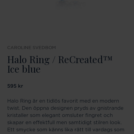
CAROLINE SVEDBOM
Halo Ring / ReCreated™
Ice blue
Pris
595 kr
:
595 kr
Halo Ring är en tidlös favorit med en modern
twist. Den öppna designen pryds av gnistrande
kristaller som elegant omsluter fingret och
skapar en effektfull men samtidigt stilren look.
Ett smycke som känns lika rätt till vardags som