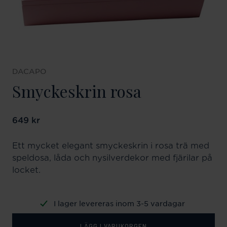
DACAPO
Smyckeskrin rosa
Pris
649 kr
:
649 kr
Ett mycket elegant smyckeskrin i rosa trä med
speldosa, låda och nysilverdekor med fjärilar på
locket.
I lager levereras inom 3-5 vardagar
LÄGG I VARUKORGEN