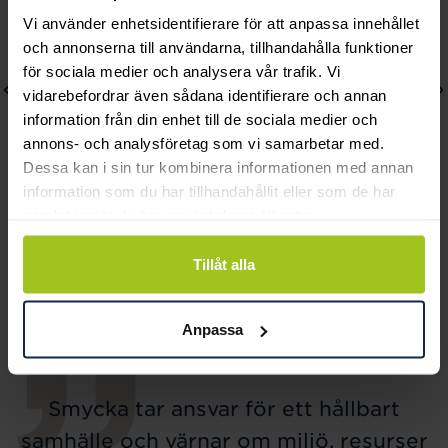
Vi använder enhetsidentifierare för att anpassa innehållet
och annonserna till användarna, tillhandahålla funktioner
för sociala medier och analysera vår trafik. Vi
vidarebefordrar även sådana identifierare och annan
information från din enhet till de sociala medier och
annons- och analysföretag som vi samarbetar med.
Dessa kan i sin tur kombinera informationen med annan
information som du har tillhandahållit eller som de har
samlat in när du har använt deras tjänster.
Dacapo
Dacapo
Smyckeskrin vitt trä
Smyckeskrin STORiES
Tillåt alla
Pris
629 kr
:
629 kr
rosa
Pris
449 kr
:
449 kr
Anpassa
Smycka tar ansvar för ett hållbart
samhälle och värnar om miljö, resurser