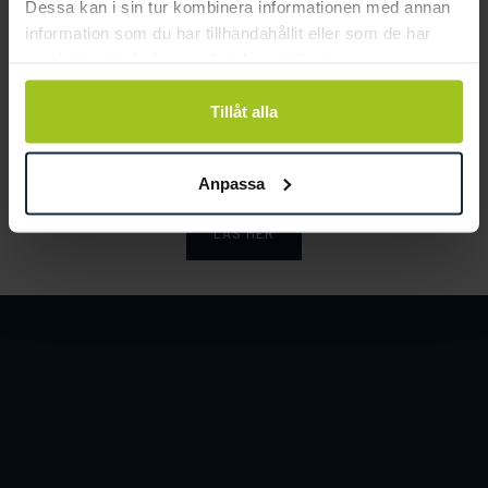
Dessa kan i sin tur kombinera informationen med annan
information som du har tillhandahållit eller som de har
samlat in när du har använt deras tjänster.
Smycka tar ansvar för ett hållbart
Tillåt alla
samhälle och värnar om miljö, resurser
och människor.
Anpassa
LÄS MER