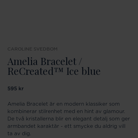
CAROLINE SVEDBOM
Amelia Bracelet /
ReCreated™ Ice blue
Pris
595 kr
:
595 kr
Amelia Bracelet är en modern klassiker som
kombinerar stilrenhet med en hint av glamour.
De två kristallerna blir en elegant detalj som ger
armbandet karaktär - ett smycke du aldrig vill
ta av dig.