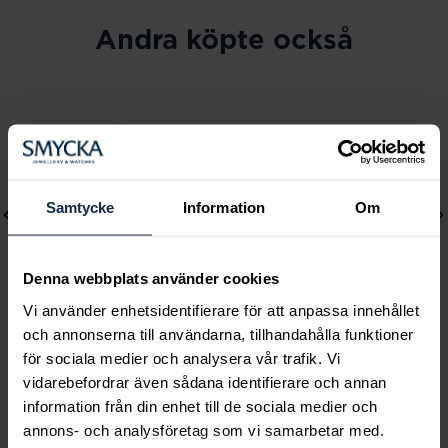
Andra köpte också
Samtycke
Information
Om
Denna webbplats använder cookies
Vi använder enhetsidentifierare för att anpassa innehållet
och annonserna till användarna, tillhandahålla funktioner
Lily and Rose
Mockberg
för sociala medier och analysera vår trafik. Vi
Emily pearl bracelet -
Ines Earring
vidarebefordrar även sådana identifierare och annan
information från din enhet till de sociala medier och
Ivory
Pris
499 kr
:
499 kr
annons- och analysföretag som vi samarbetar med.
Pris
349 kr
:
349 kr